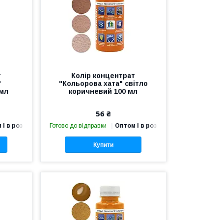
т
Колір концентрат
"
"Кольорова хата" світло
 мл
коричневий 100 мл
56 ₴
 і в роздріб
Готово до відправки
Оптом і в роздріб
Купити