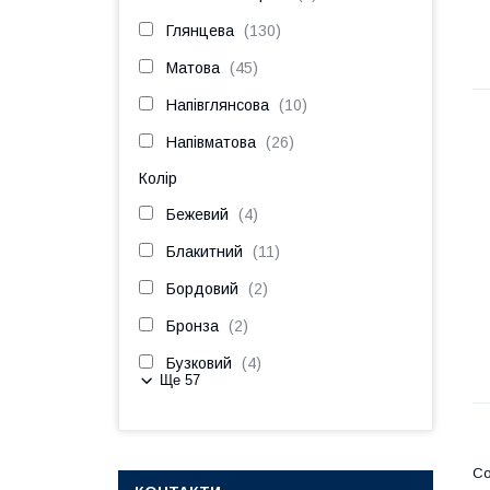
Глянцева
130
Матова
45
Напівглянсова
10
Напівматова
26
Колір
Бежевий
4
Блакитний
11
Бордовий
2
Бронза
2
Бузковий
4
Ще 57