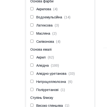
Основа фарби
Акрилова
4
Водоемульсійна
14
Латексова
3
Масляна
2
Силіконова
4
Основа емалі
Акрил
62
Алкідна
100
Алкідно-уретанова
33
Нитроцеллюлозна
6
Поліуретанові
1
Ступінь блиску
Високо глянцева
1