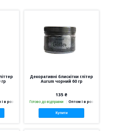
літтер
Декоративні блискітки глітер
 гр
Aurum чорний 60 гр
135 ₴
 і в роздріб
Готово до відправки
Оптом і в роздріб
Купити