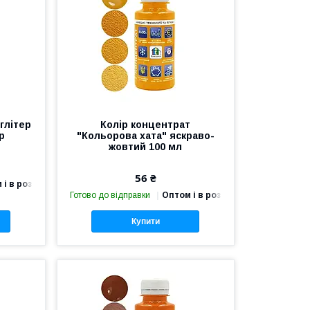
глітер
Колір концентрат
р
"Кольорова хата" яскраво-
жовтий 100 мл
56 ₴
 і в роздріб
Готово до відправки
Оптом і в роздріб
Купити