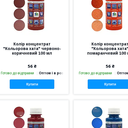
Колір концентрат
Колір концентра
"Кольорова хата" червоно-
"Кольорова хата
коричневий 100 мл
помаранчевий 100
56 ₴
56 ₴
Готово до відправки
Оптом і в роздріб
Готово до відправки
Оптом
Купити
Купити