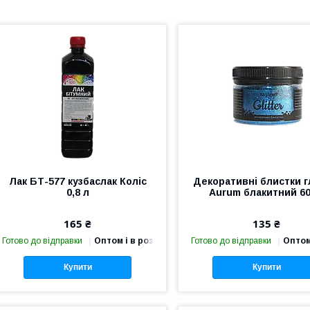
Лак БТ-577 кузбаслак Коліс
Декоративні блистки г
0,8 л
Aurum блакитний 60
165 ₴
135 ₴
Готово до відправки
Оптом і в роздріб
Готово до відправки
Оптом
Купити
Купити