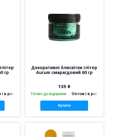
глітер
Декоративні блискітки глітер
0 гр
Aurum смарагдовий 60 гр
135 ₴
 і в роздріб
Готово до відправки
Оптом і в роздріб
Купити