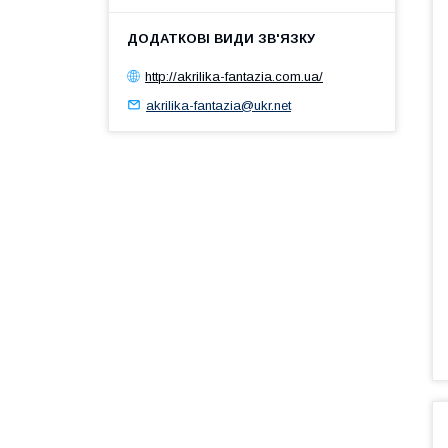
http://akrilika-fantazia.com.ua/
akrilika-fantazia@ukr.net