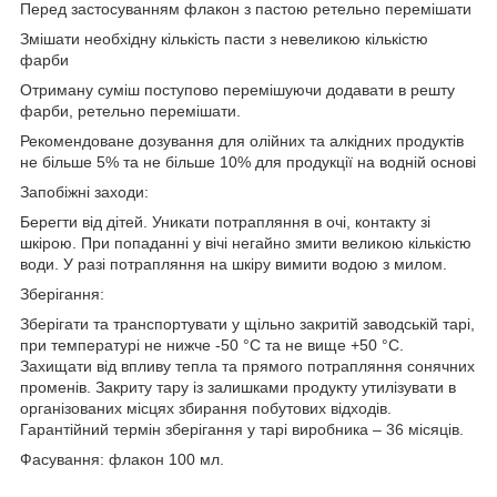
Перед застосуванням флакон з пастою ретельно перемішати
Змішати необхідну кількість пасти з невеликою кількістю
фарби
Отриману суміш поступово перемішуючи додавати в решту
фарби, ретельно перемішати.
Рекомендоване дозування для олійних та алкідних продуктів
не більше 5% та не більше 10% для продукції на водній основі
Запобіжні заходи:
Берегти від дітей. Уникати потрапляння в очі, контакту зі
шкірою. При попаданні у вічі негайно змити великою кількістю
води. У разі потрапляння на шкіру вимити водою з милом.
Зберігання:
Зберігати та транспортувати у щільно закритій заводській тарі,
при температурі не нижче -50 °C та не вище +50 °C.
Захищати від впливу тепла та прямого потрапляння сонячних
променів. Закриту тару із залишками продукту утилізувати в
організованих місцях збирання побутових відходів.
Гарантійний термін зберігання у тарі виробника – 36 місяців.
Фасування: флакон 100 мл.