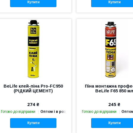
Купити
Купити
BeLife клей-піна Pro-FС950
Піна монтажна профе
(РІДКИЙ ЦЕМЕНТ)
BeLife F65 850 м
274 ₴
245 ₴
Готово до відправки
Оптом і в роздріб
Готово до відправки
Оптом
Купити
Купити