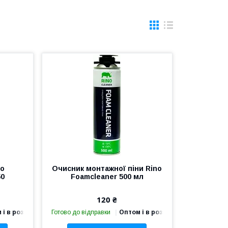
no
Очисник монтажної піни Rino
50
Foamcleaner 500 мл
120 ₴
 і в роздріб
Готово до відправки
Оптом і в роздріб