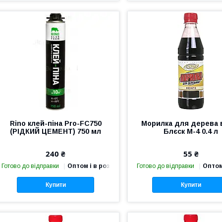
Rino клей-піна Pro-FС750
Морилка для дерева 
(РІДКИЙ ЦЕМЕНТ) 750 мл
Блєск М-4 0.4 л
240 ₴
55 ₴
Готово до відправки
Оптом і в роздріб
Готово до відправки
Оптом
Купити
Купити