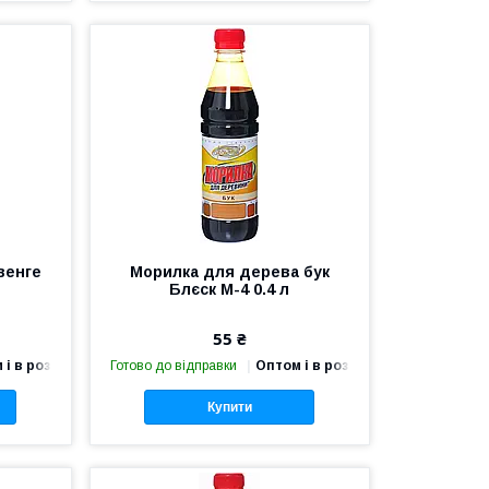
венге
Морилка для дерева бук
Блєск М-4 0.4 л
55 ₴
 і в роздріб
Готово до відправки
Оптом і в роздріб
Купити