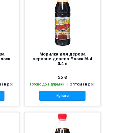
ва
Морилка для дерева
Блєск
червоне дерево Блєск М-4
0.4 л
55 ₴
 і в роздріб
Готово до відправки
Оптом і в роздріб
Купити