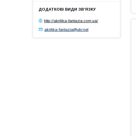
http://akrilika-fantazia.com.ua/
akrilika-fantazia@ukr.net