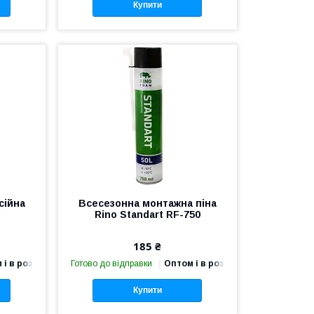
Купити
сійна
Всесезонна монтажна піна
л
Rino Standart RF-750
185 ₴
 і в роздріб
Готово до відправки
Оптом і в роздріб
Купити