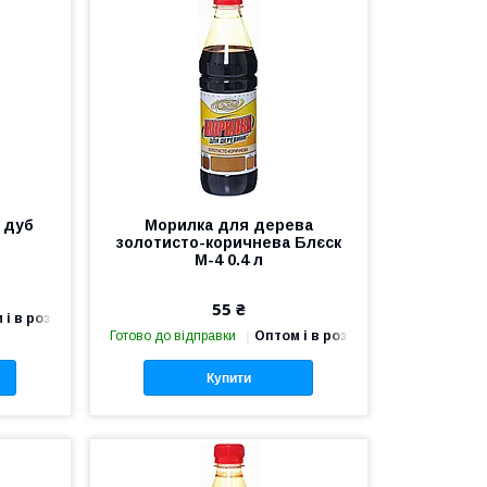
 дуб
Морилка для дерева
золотисто-коричнева Блєск
М-4 0.4 л
55 ₴
 і в роздріб
Готово до відправки
Оптом і в роздріб
Купити