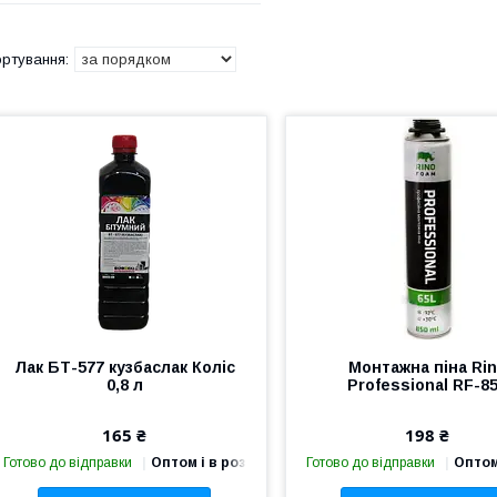
Лак БТ-577 кузбаслак Коліс
Монтажна піна Ri
0,8 л
Professional RF-8
165 ₴
198 ₴
Готово до відправки
Оптом і в роздріб
Готово до відправки
Оптом