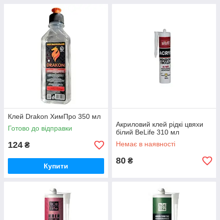
Клей Drakon ХимПро 350 мл
Акриловий клей рідкі цвяхи
Готово до відправки
білий BeLife 310 мл
124
Немає в наявності
₴
80
₴
Купити