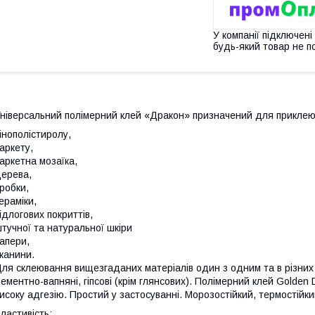
У компанії підключені
будь-який товар не п
ніверсальний полімерний клей «Дракон» призначений для приклеюв
інополістиролу,
аркету,
аркетна мозаїка,
ерева,
робки,
ераміки,
ідлогових покриттів,
тучної та натуральної шкіри
апери,
канини.
ля склеювання вищезгаданих матеріалів один з одним та в різних к
ементно-вапняні, гіпсові (крім глянсових). Полімерний клей Golden
исоку адгезію. Простий у застосуванні. Морозостійкий, термостійки
ластивість: