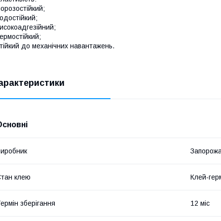
орозостійкий;
одостійкий;
исокоадгезійний;
ермостійкий;
тійкий до механічних навантажень.
арактеристики
Основні
иробник
Запорож
тан клею
Клей-гер
ермін зберігання
12 міс