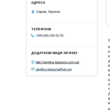
Харків, Україна
+380 (66) 036-52-35
У
п
п
п
д
http://akrilika-fantazia.com.ua/
п
akrilika-fantazia@ukr.net
к
п
ш
п
т
Д
ц
в
В