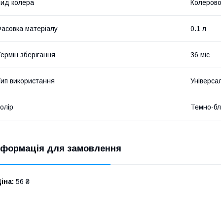
ид колера
Колерово
асовка матеріалу
0.1 л
ермін зберігання
36 міс
ип використання
Універса
олір
Темно-бл
нформація для замовлення
іна:
56 ₴