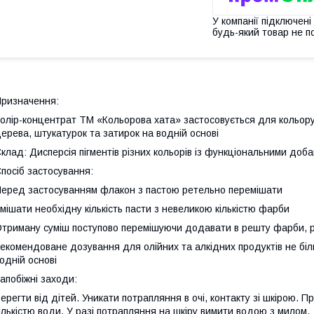
У компанії підключені
будь-який товар не п
ризначення:
олір-концентрат ТМ «Кольорова хата» застосовується для кольорув
ерева, штукатурок та затирок на водній основі
клад: Дисперсія пігментів різних кольорів із функціональними доб
посіб застосування:
еред застосуванням флакон з пастою ретельно перемішати
мішати необхідну кількість пасти з невеликою кількістю фарби
триману суміш поступово перемішуючи додавати в решту фарби, 
екомендоване дозування для олійних та алкідних продуктів не бі
одній основі
апобіжні заходи:
ерегти від дітей. Уникати потрапляння в очі, контакту зі шкірою. П
ількістю води. У разі потрапляння на шкіру вимити водою з милом.