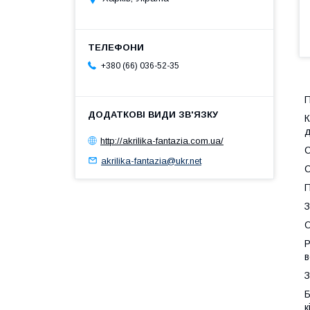
+380 (66) 036-52-35
П
К
д
http://akrilika-fantazia.com.ua/
С
akrilika-fantazia@ukr.net
С
П
З
О
Р
в
З
Б
к