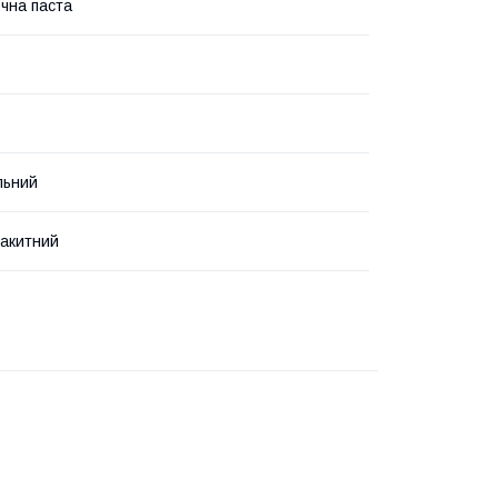
чна паста
льний
акитний