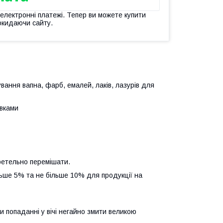
 електронні платежі. Тепер ви можете купити
окидаючи сайту.
ання вапна, фарб, емалей, лаків, лазурів для
авками
ретельно перемішати.
льше 5% та не більше 10% для продукції на
ри попаданні у вічі негайно змити великою