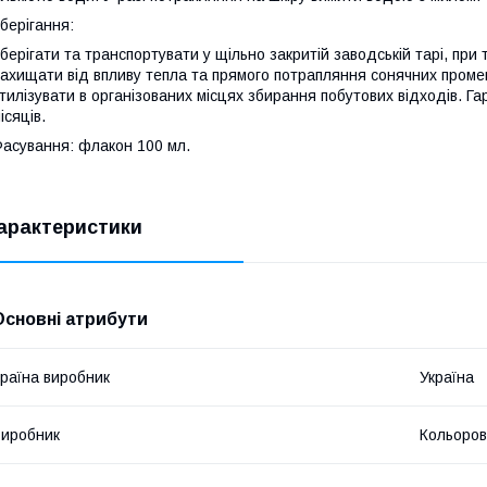
берігання:
берігати та транспортувати у щільно закритій заводській тарі, при
ахищати від впливу тепла та прямого потрапляння сонячних промен
тилізувати в організованих місцях збирання побутових відходів. Га
ісяців.
асування: флакон 100 мл.
арактеристики
Основні атрибути
раїна виробник
Україна
иробник
Кольоров