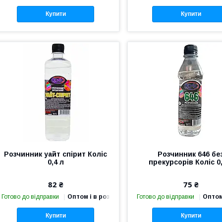
Купити
Купити
Розчинник уайт спірит Коліс
Розчинник 646 бе
0,4 л
прекурсорів Коліс 0
82 ₴
75 ₴
Готово до відправки
Оптом і в роздріб
Готово до відправки
Оптом
Купити
Купити