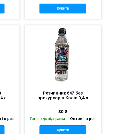
Купити
з
Розчинник 647 без
,4 л
прекурсорів Коліс 0,4 л
80 ₴
 і в роздріб
Готово до відправки
Оптом і в роздріб
Купити