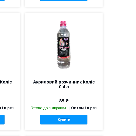
Коліс
Акриловий розчинник Коліс
0.4 л
85 ₴
 і в роздріб
Готово до відправки
Оптом і в роздріб
Купити