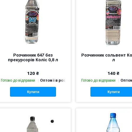
Розчинник 647 без
Розчинник сольвент Кол
прекурсорів Коліс 0,8 л
л
120 ₴
140 ₴
Готово до відправки
Оптом і в роздріб
Готово до відправки
Оптом
Купити
Купити