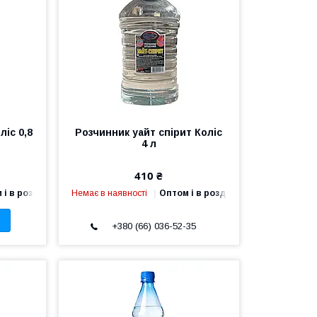
іс 0,8
Розчинник уайт спірит Коліс
4 л
410 ₴
 і в роздріб
Немає в наявності
Оптом і в роздріб
+380 (66) 036-52-35