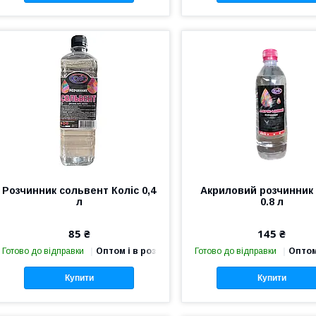
Розчинник сольвент Коліс 0,4
Акриловий розчинник 
л
0.8 л
85 ₴
145 ₴
Готово до відправки
Оптом і в роздріб
Готово до відправки
Оптом
Купити
Купити