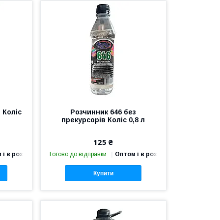
 Коліс
Розчинник 646 без
прекурсорів Коліс 0,8 л
125 ₴
 і в роздріб
Готово до відправки
Оптом і в роздріб
Купити