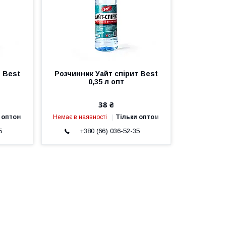
т Best
Розчинник Уайт спірит Best
0,35 л опт
38 ₴
 оптом
Немає в наявності
Тільки оптом
5
+380 (66) 036-52-35