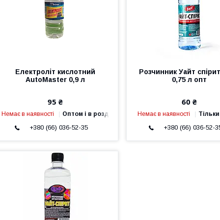
Електроліт кислотний
Розчинник Уайт спіри
AutoMaster 0,9 л
0,75 л опт
95 ₴
60 ₴
Немає в наявності
Оптом і в роздріб
Немає в наявності
Тільки
+380 (66) 036-52-35
+380 (66) 036-52-3