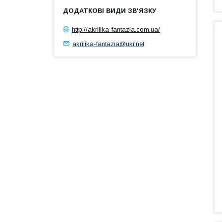
http://akrilika-fantazia.com.ua/
akrilika-fantazia@ukr.net