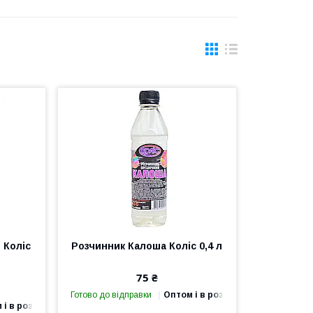
 Коліс
Розчинник Калоша Коліс 0,4 л
75 ₴
Готово до відправки
Оптом і в роздріб
 і в роздріб