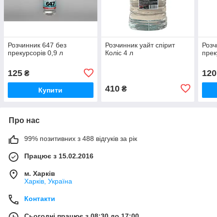
Розчинник 647 без
Розчинник уайт спірит
Розч
прекурсорів 0,9 л
Коліс 4 л
прек
125
120
₴
410
₴
Купити
Про нас
99% позитивних з 488 відгуків за рік
Працює з 15.02.2016
м. Харків
Харків, Україна
Контакти
Сьогодні працює з 08:30 до 17:00