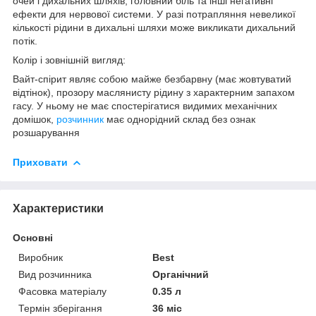
очей і дихальних шляхів, головний біль та інші негативні
ефекти для нервової системи. У разі потрапляння невеликої
кількості рідини в дихальні шляхи може викликати дихальний
потік.
Колір і зовнішній вигляд:
Вайт-спірит являє собою майже безбарвну (має жовтуватий
відтінок), прозору маслянисту рідину з характерним запахом
гасу. У ньому не має спостерігатися видимих механічних
домішок,
розчинник
має однорідний склад без ознак
розшарування
Приховати
Характеристики
Основні
Виробник
Best
Вид розчинника
Органічний
Фасовка матеріалу
0.35 л
Термін зберігання
36 міс