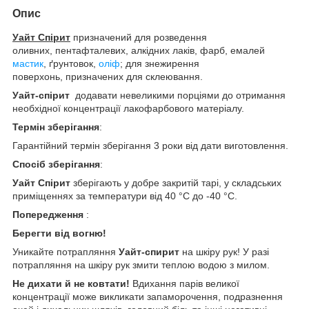
Опис
Уайт Спірит
призначений для розведення
оливних, пентафталевих, алкідних лаків, фарб, емалей
мастик
, ґрунтовок,
оліф
; для знежирення
поверхонь, призначених для склеювання.
Уайт-спірит
додавати невеликими порціями до отримання
необхідної концентрації лакофарбового матеріалу.
Термін зберігання
:
Гарантійний термін зберігання 3 роки від дати виготовлення.
Спосіб зберігання
:
Уайт Спірит
зберігають у добре закритій тарі, у складських
приміщеннях за температури від 40 °C до -40 °C.
Попередження
:
Берегти від вогню!
Уникайте потрапляння
Уайт-спирит
на шкіру рук! У разі
потрапляння на шкіру рук змити теплою водою з милом.
Не дихати й не ковтати!
Вдихання парів великої
концентрації може викликати запаморочення, подразнення