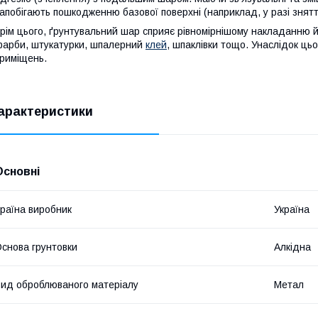
апобігають пошкодженню базової поверхні (наприклад, у разі знят
рім цього, ґрунтувальний шар сприяє рівномірнішому накладанню й 
арби, штукатурки, шпалерний
клей
, шпаклівки тощо. Унаслідок ць
риміщень.
арактеристики
Основні
раїна виробник
Україна
снова грунтовки
Алкідна
ид оброблюваного матеріалу
Метал