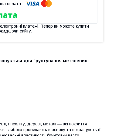
 електронні платежі. Тепер ви можете купити
окидаючи сайту.
осовується для ґрунтування металевих і
лі, гіпсоліту, дереві, металі — всі покриття
які глибоко проникають в основу та покращують її
цнювальні властивості, ґрунтовки часто