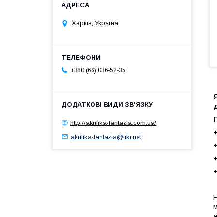
Харків, Україна
+380 (66) 036-52-35
Я
http://akrilika-fantazia.com.ua/
+
akrilika-fantazia@ukr.net
+
+
+
Н
м
а