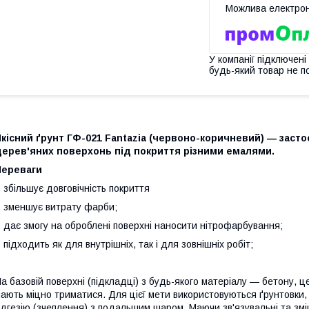
У компанії підключені
будь-який товар не п
кісний ґрунт ГФ-021 Fantazia (
червоно-коричневий
) ― заст
дерев'яних поверхонь під покриття різними емалями.
Переваги
 збільшує довговічність покриття
 зменшує витрату фарби;
 дає змогу на оброблені поверхні наносити нітрофарбування;
 підходить як для внутрішніх, так і для зовнішніх робіт;
а базовій поверхні (підкладці) з будь-якого матеріалу — бетону, цег
ають міцно триматися. Для цієї мети використовуються ґрунтовки, 
дгезію (зчеплення) з подальшим шаром. Маючи зв'язувальні та змі