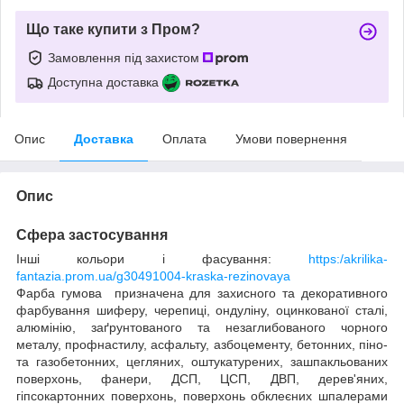
Що таке купити з Пром?
Замовлення під захистом
Доступна доставка
Опис
Доставка
Оплата
Умови повернення
Опис
Сфера застосування
Інші кольори і фасування:
https:/akrilika-
fantazia.prom.ua/g30491004-kraska-rezinovaya
Фарба гумова призначена для захисного та декоративного
фарбування шиферу, черепиці, ондуліну, оцинкованої сталі,
алюмінію, заґрунтованого та незаглибованого чорного
металу, профнастилу, асфальту, азбоцементу, бетонних, піно-
та газобетонних, цегляних, оштукатурених, зашпакльованих
поверхонь, фанери, ДСП, ЦСП, ДВП, дерев'яних,
гіпсокартонних поверхонь, поверхонь обклеєних шпалерами