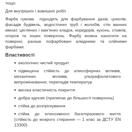
тощо.
Для внутрішніх і зовнішніх робіт.
Фарба гумова підходить для фарбування дахів, цоколів,
фасадів будівель, водостічних труб і жолобів, стін ванних
кімнат, цегляних і кам'яних кладок, коридорів, кухонь, стовпів,
огорож та інших поверхонь. Фарбу можна наносити на
поверхні, раніше пофарбовані алкідними та олійними
фарбами.
Властивості
екологічно чистий продукт
підвищена стійкість до атмосферних впливів,
механічних впливів, ультрафіолетового
випромінювання, перепадів температур
висока еластичність покриття
добра адгезія (прилипає до більшості поверхонь)
стійка до розтріскування
стійка до інтенсивного багаторазового миття
(стійкість до мокрого стирання — 1 клас за ДСТУ EN
13300)