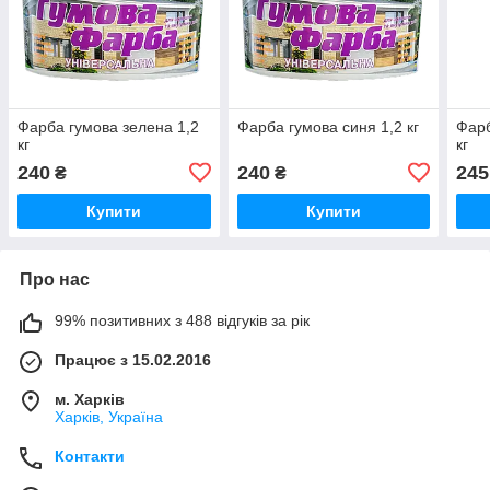
Фарба гумова зелена 1,2
Фарба гумова синя 1,2 кг
Фарб
кг
кг
240
240
245
₴
₴
Купити
Купити
Про нас
99% позитивних з 488 відгуків за рік
Працює з 15.02.2016
м. Харків
Харків, Україна
Контакти