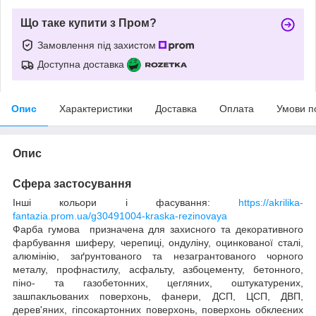
Що таке купити з Пром?
Замовлення під захистом
Доступна доставка
Опис
Характеристики
Доставка
Оплата
Умови п
Опис
Сфера застосування
Інші кольори і фасування:
https://akrilika-
fantazia.prom.ua/g30491004-kraska-rezinovaya
Фарба гумова призначена для захисного та декоративного
фарбування шиферу, черепиці, ондуліну, оцинкованої сталі,
алюмінію, заґрунтованого та незагрантованого чорного
металу, профнастилу, асфальту, азбоцементу, бетонного,
піно- та газобетонних, цегляних, оштукатурених,
зашпакльованих поверхонь, фанери, ДСП, ЦСП, ДВП,
дерев'яних, гіпсокартонних поверхонь, поверхонь обклеєних