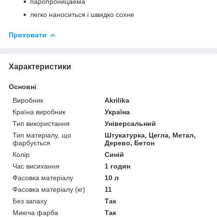
паропроницаема
легко наноситься і швидко сохне
Приховати
Характеристики
Основні
Виробник
Akrilika
Країна виробник
Україна
Тип використання
Універсальний
Тип матеріалу, що
Штукатурка, Цегла, Метал,
фарбується
Дерево, Бетон
Колір
Синій
Час висихання
1 годин
Фасовка матеріалу
10 л
Фасовка матеріалу (кг)
11
Без запаху
Так
Миюча фарба
Так