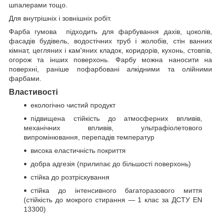
шпалерами тощо.
Для внутрішніх і зовнішніх робіт.
Фарба гумова підходить для фарбування дахів, цоколів,
фасадів будівель, водостічних труб і жолобів, стін ванних
кімнат, цегляних і кам'яних кладок, коридорів, кухонь, стовпів,
огорож та інших поверхонь. Фарбу можна наносити на
поверхні, раніше пофарбовані алкідними та олійними
фарбами.
Властивості
екологічно чистий продукт
підвищена стійкість до атмосферних впливів,
механічних впливів, ультрафіолетового
випромінювання, перепадів температур
висока еластичність покриття
добра адгезія (прилипає до більшості поверхонь)
стійка до розтріскування
стійка до інтенсивного багаторазового миття
(стійкість до мокрого стирання — 1 клас за ДСТУ EN
13300)