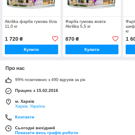
Akrilika фарба гумова біла
Фарба гумова жовта
Фарб
11,0 кг
Akrilika 5,5 кг
шифе
кг
1 720
870
1 6
₴
₴
Купити
Купити
Про нас
99% позитивних з 490 відгуків за рік
Працює з 15.02.2016
м. Харків
Харків, Україна
Контакти
Сьогодні вихідний
Показати весь графік роботи