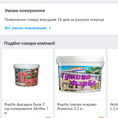
Умови повернення
Повернення товару впродовж 14 днів за рахунок покупця
Всі умови повернення
Подібні товари компанії
Фарба фасадна База С
Фарба гумова яскраво-
Akri
під колерування Akrilika 7
блакитна 3,2 кг
1,2 к
кг