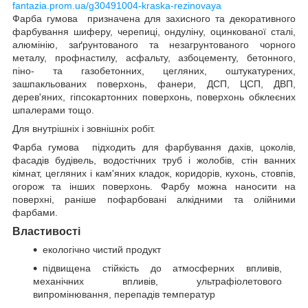
fantazia.prom.ua/g30491004-kraska-rezinovaya
Фарба гумова призначена для захисного та декоративного
фарбування шиферу, черепиці, ондуліну, оцинкованої сталі,
алюмінію, заґрунтованого та незагрунтованого чорного
металу, профнастилу, асфальту, азбоцементу, бетонного,
піно- та газобетонних, цегляних, оштукатурених,
зашпакльованих поверхонь, фанери, ДСП, ЦСП, ДВП,
дерев'яних, гіпсокартонних поверхонь, поверхонь обклеєних
шпалерами тощо.
Для внутрішніх і зовнішніх робіт.
Фарба гумова підходить для фарбування дахів, цоколів,
фасадів будівель, водостічних труб і жолобів, стін ванних
кімнат, цегляних і кам'яних кладок, коридорів, кухонь, стовпів,
огорож та інших поверхонь. Фарбу можна наносити на
поверхні, раніше пофарбовані алкідними та олійними
фарбами.
Властивості
екологічно чистий продукт
підвищена стійкість до атмосферних впливів,
механічних впливів, ультрафіолетового
випромінювання, перепадів температур