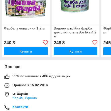
Фарба гумова синя 1,2 кг
Водоемульсійна фарба
Фарб
для стін і стель Akrilika 4,2
кг
кг
240
248
245
₴
₴
Купити
Купити
Про нас
99% позитивних з 486 відгуків за рік
Працює з 15.02.2016
м. Харків
Харків, Україна
Контакти