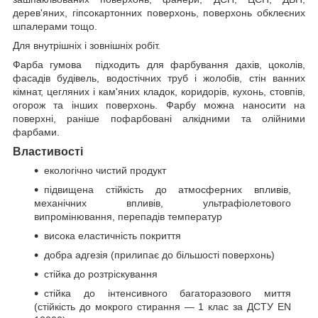
дерев'яних, гіпсокартонних поверхонь, поверхонь обклеєних
шпалерами тощо.
Для внутрішніх і зовнішніх робіт.
Фарба гумова підходить для фарбування дахів, цоколів,
фасадів будівель, водостічних труб і жолобів, стін ванних
кімнат, цегляних і кам'яних кладок, коридорів, кухонь, стовпів,
огорож та інших поверхонь. Фарбу можна наносити на
поверхні, раніше пофарбовані алкідними та олійними
фарбами.
Властивості
екологічно чистий продукт
підвищена стійкість до атмосферних впливів,
механічних впливів, ультрафіолетового
випромінювання, перепадів температур
висока еластичність покриття
добра адгезія (прилипає до більшості поверхонь)
стійка до розтріскування
стійка до інтенсивного багаторазового миття
(стійкість до мокрого стирання — 1 клас за ДСТУ EN