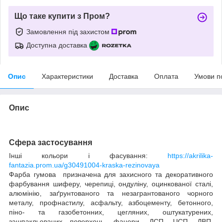
Що таке купити з Пром?
Замовлення під захистом
Доступна доставка
Опис
Характеристики
Доставка
Оплата
Умови п
Опис
Сфера застосування
Інші кольори і фасування:
https://akrilika-
fantazia.prom.ua/g30491004-kraska-rezinovaya
Фарба гумова призначена для захисного та декоративного
фарбування шиферу, черепиці, ондуліну, оцинкованої сталі,
алюмінію, заґрунтованого та незагрантованого чорного
металу, профнастилу, асфальту, азбоцементу, бетонного,
піно- та газобетонних, цегляних, оштукатурених,
зашпакльованих поверхонь, фанери, ДСП, ЦСП, ДВП,