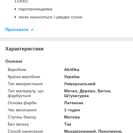
13300)
паропроницаема
легко наноситься і швидко сохне
Приховати
Характеристики
Основні
Виробник
Akrilika
Країна виробник
Україна
Тип використання
Універсальний
Тип матеріалу, що
Метал, Дерево, Бетон,
фарбується
Штукатурка
Основа фарби
Латексна
Час висихання
1 годин
Ступінь блиску
Матова
Без запаху
Так
Спосіб нанесення
Механізований, Пензликом,