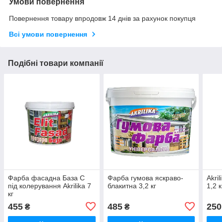
Умови повернення
Повернення товару впродовж 14 днів за рахунок покупця
Всі умови повернення
Подібні товари компанії
Фарба фасадна База С
Фарба гумова яскраво-
Akri
під колерування Akrilika 7
блакитна 3,2 кг
1,2 к
кг
455
485
250
₴
₴