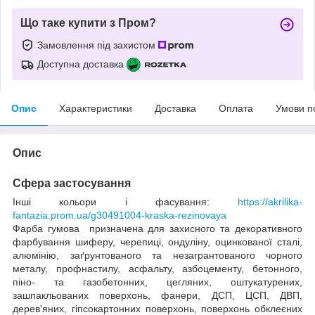
Що таке купити з Пром?
Замовлення під захистом
Доступна доставка
Опис
Характеристики
Доставка
Оплата
Умови п
Опис
Сфера застосування
Інші кольори і фасування:
https://akrilika-
fantazia.prom.ua/g30491004-kraska-rezinovaya
Фарба гумова призначена для захисного та декоративного
фарбування шиферу, черепиці, ондуліну, оцинкованої сталі,
алюмінію, заґрунтованого та незагрантованого чорного
металу, профнастилу, асфальту, азбоцементу, бетонного,
піно- та газобетонних, цегляних, оштукатурених,
зашпакльованих поверхонь, фанери, ДСП, ЦСП, ДВП,
дерев'яних, гіпсокартонних поверхонь, поверхонь обклеєних