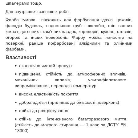
шпалерами тощо.
Для внутрішніх і зовнішніх робіт.
Фарба гумова підходить для фарбування дахів, цоколів,
фасадів будівель, водостічних труб і жолобів, стін ванних
кімнат, цегляних і кам'яних кладок, коридорів, кухонь, стовпів,
огорож та інших поверхонь. Фарбу можна наносити на
поверхні, раніше пофарбовані алкідними та олійними
фарбами.
Властивості
екологічно чистий продукт
підвищена стійкість до атмосферних впливів,
механічних впливів, ультрафіолетового
випромінювання, перепадів температур
висока еластичність покриття
добра адгезія (прилипає до більшості поверхонь)
стійка до розтріскування
стійка до інтенсивного багаторазового миття
(стійкість до мокрого стирання — 1 клас за ДСТУ EN
13300)