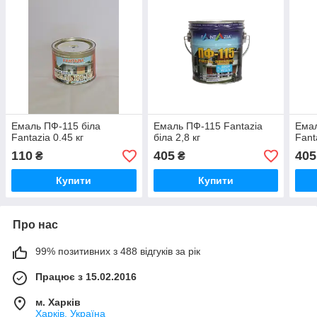
Емаль ПФ-115 біла
Емаль ПФ-115 Fantazia
Емал
Fantazia 0.45 кг
біла 2,8 кг
Fant
110
405
405
₴
₴
Купити
Купити
Про нас
99% позитивних з 488 відгуків за рік
Працює з 15.02.2016
м. Харків
Харків, Україна