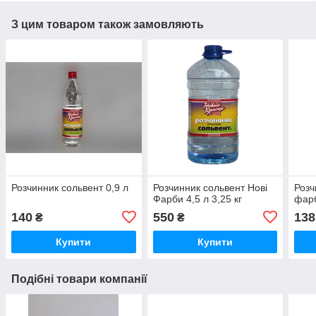
З цим товаром також замовляють
Розчинник сольвент 0,9 л
Розчинник сольвент Нові
Розч
Фарби 4,5 л 3,25 кг
фарб
140
550
138
₴
₴
Купити
Купити
Подібні товари компанії