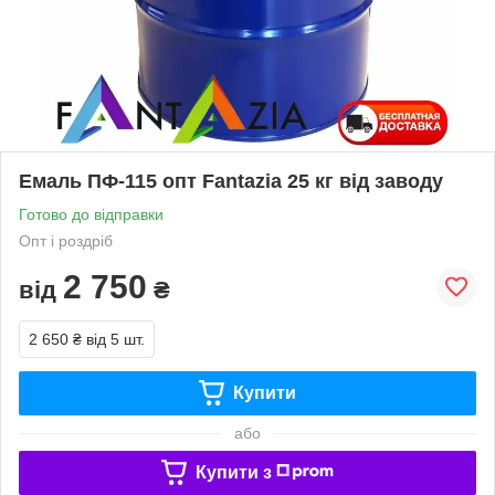
Емаль ПФ-115 опт Fantaziа 25 кг від заводу
Готово до відправки
Опт і роздріб
2 750
від
₴
2 650 ₴
від 5 шт.
Купити
або
Купити з