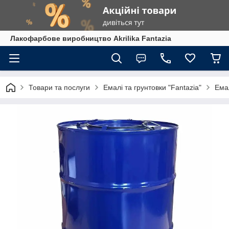
Лакофарбове виробництво Akrilika Fantazia
Товари та послуги
Емалі та грунтовки "Fantazia"
Ема