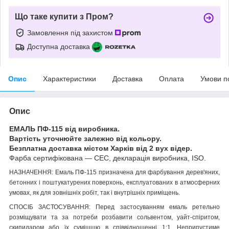
Що таке купити з Пром?
Замовлення під захистом
Доступна доставка
Опис
Характеристики
Доставка
Оплата
Умови п
Опис
ЕМАЛЬ ПФ-115 від виробника.
Вартість уточнюйте залежно від кольору.
Безплатна доставка містом Харків від 2 вух відер.
Фарба сертифікована — СЕС, декларація виробника, ISO.
НАЗНАЧЕННЯ: Емаль ПФ-115 призначена для фарбування дерев'яних,
бетонних і поштукатурених поверхонь, експлуатованих в атмосферних
умовах, як для зовнішніх робіт, так і внутрішніх приміщень.
СПОСІБ ЗАСТОСУВАННЯ: Перед застосуванням емаль ретельно
розміщувати та за потреби розбавити сольвентом, уайт-спіритом,
скипидаром або їх сумішшю в співвідношенні 1:1. Неприпустиме