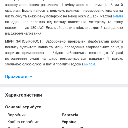
застосування інших розчинників і змішування з іншими фарбами й
емалями. Емаль наносять пензлем, валиком, пневморозпилювачем на
чисту, суху та знежирену поверхню не менш ніж у 2 шари. Расход
эмали
на один шар залежно від методу нанесення, матеріалу та стану
поверхні — до 180 г/м
2
. Емаль зберігати в щільно закритій тарі далеко
від джерел нагрівання.
МІРИ ЗАПОБІЖНОСТІ: Заборонено проводити фарбувальні роботи
поблизу відкритого вогню та місць проведення зварювальних робіт, у
закритих приміщеннях необхідно забезпечити вентиляцію. У разі
потрапляння емалі на шкіру рекомендується видалити її ватою,
змоченою олією олією, а потім промити водою з
милом
.
Приховати
Характеристики
Основні атрибути
Виробник
Fantazia
Країна виробник
Україна