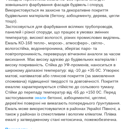
зовнішнього фарбування фасадів будівель і споруд.
Використовується як захисне та декоративне покриття
будівельних матеріалів (бетону, азбоцементу, дерева, цегли
тощо).
Застосовується для фарбування всіляких трубопроводів,
панелей і різної споруди, що працює в умовах змінних
температур, високої вологості, різних промислових виділень.
Емаль КО-168 тепло-, морозо-, атмосферо-, світло-,
вологостійка, водонепроникна, зберігає паро- та
повітропроникність, перевершує вітчизняні аналоги за часом
висихання. Має високу адгезію до будівельних матеріалів і
високу покриваність. Стійка до УФ-променів, наноситься в
широкому діапазоні температур: від -10 до +35
0
С. Утворює
матові, напівматові або глянсові покриття (за замовлення
споживача) підвищеної твердості та довговічності. Покриття
емаллю характеризуються стійкістю до сольового туману.
Стійки до перепаду температур від -65 до +150
0
С. Перед
застосуванням
эмали
бетонні, азбоцементні, цегляні,
дерев'яні поверхні не вимагають попереднього ґрунтування.
Емаль може використовуватися в районах Украйої Півночі, а
також у районах із спекотливим і вологим кліматом. Плівка
емалі у затвердженому стані нетоксична, пожежобезпечна
.