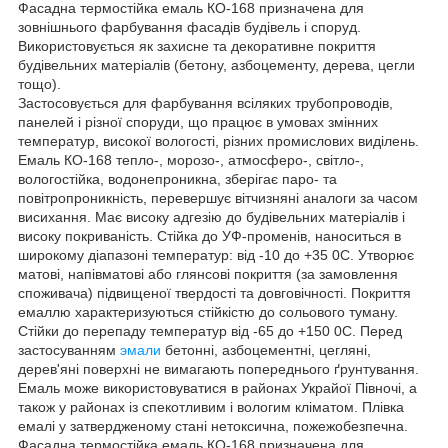
Фасадна термостійка емаль КО-168 призначена для
зовнішнього фарбування фасадів будівель і споруд.
Використовується як захисне та декоративне покриття
будівельних матеріалів (бетону, азбоцементу, дерева, цегли
тощо).
Застосовується для фарбування всіляких трубопроводів,
панелей і різної споруди, що працює в умовах змінних
температур, високої вологості, різних промислових виділень.
Емаль КО-168 тепло-, морозо-, атмосферо-, світло-,
вологостійка, водонепроникна, зберігає паро- та
повітропроникність, перевершує вітчизняні аналоги за часом
висихання. Має високу адгезію до будівельних матеріалів і
високу покриваність. Стійка до УФ-променів, наноситься в
широкому діапазоні температур: від -10 до +35
0
С. Утворює
матові, напівматові або глянсові покриття (за замовлення
споживача) підвищеної твердості та довговічності. Покриття
емаллю характеризуються стійкістю до сольового туману.
Стійки до перепаду температур від -65 до +150
0
С. Перед
застосуванням
эмали
бетонні, азбоцементні, цегляні,
дерев'яні поверхні не вимагають попереднього ґрунтування.
Емаль може використовуватися в районах Украйої Півночі, а
також у районах із спекотливим і вологим кліматом. Плівка
емалі у затвердженому стані нетоксична, пожежобезпечна
.
Фасадна термостійка емаль КО-168 призначена для