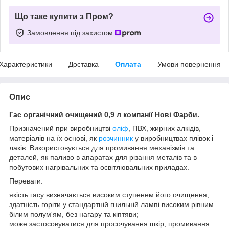
Що таке купити з Пром?
Замовлення під захистом
Характеристики
Доставка
Оплата
Умови повернення
Опис
Гас органічний очищений 0,9 л компанії Нові Фарби.
Призначений при виробництві
оліф
, ПВХ, жирних алкідів,
матеріалів на їх основі, як
розчинник
у виробництвах плівок і
лаків. Використовується для промивання механізмів та
деталей, як паливо в апаратах для різання металів та в
побутових нагрівальних та освітлювальних приладах.
Переваги:
якість гасу визначається високим ступенем його очищення;
здатність горіти у стандартній гнильній лампі високим рівним
білим полум'ям, без нагару та кіптяви;
може застосовуватися для просочування шкір, промивання