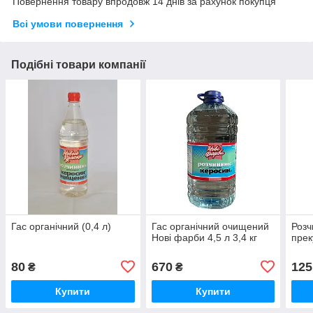
Повернення товару впродовж 14 днів за рахунок покупця
Всі умови повернення
Подібні товари компанії
Гас органічний (0,4 л)
Гас органічний очищений
Розч
Нові фарби 4,5 л 3,4 кг
прек
80
670
125
₴
₴
Купити
Купити