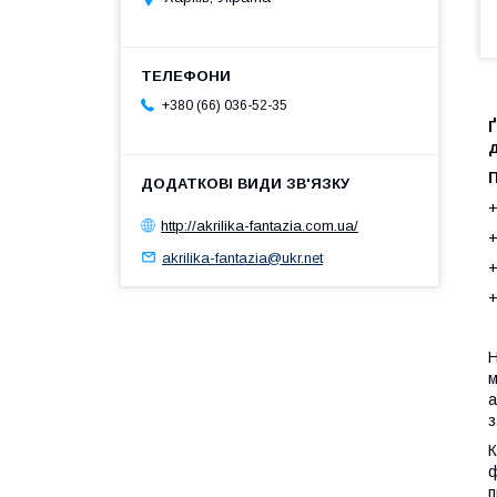
+380 (66) 036-52-35
Ґ
+
http://akrilika-fantazia.com.ua/
+
akrilika-fantazia@ukr.net
+
+
Н
м
а
з
К
ф
п