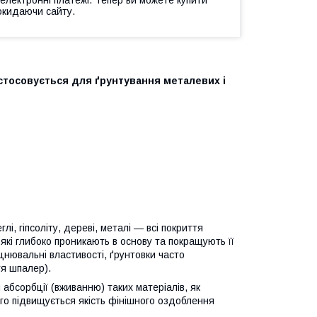
окидаючи сайту.
астосовується для ґрунтування металевих і
лі, гіпсоліту, дереві, металі — всі покриття
які глибоко проникають в основу та покращують її
цнювальні властивості, ґрунтовки часто
тя шпалер).
абсорбції (вживанню) таких матеріалів, як
ого підвищується якість фінішного оздоблення