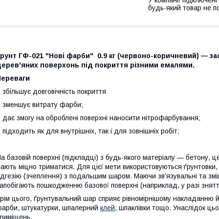
будь-який товар не п
рунт ГФ-021 "Нові фарби" 0.9 кг (червоно-коричневий) — з
дерев'яних поверхонь під покриття різними емалями.
Переваги
 збільшує довговічність покриття
 зменшує витрату фарби;
 дає змогу на оброблені поверхні наносити нітрофарбування;
 підходить як для внутрішніх, так і для зовнішніх робіт;
а базовій поверхні (підкладці) з будь-якого матеріалу — бетону, цег
ають міцно триматися. Для цієї мети використовуються ґрунтовки, 
дгезію (зчеплення) з подальшим шаром. Маючи зв'язувальні та змі
апобігають пошкодженню базової поверхні (наприклад, у разі знят
рім цього, ґрунтувальний шар сприяє рівномірнішому накладанню й 
арби, штукатурки, шпалерний
клей
, шпаклівки тощо. Унаслідок ць
риміщень.