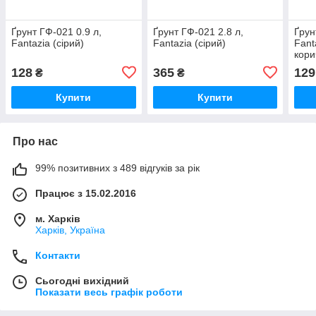
Ґрунт ГФ-021 0.9 л,
Ґрунт ГФ-021 2.8 л,
Ґрун
Fantazia (сірий)
Fantazia (сірий)
Fant
кори
128
365
129
₴
₴
Купити
Купити
Про нас
99% позитивних з 489 відгуків за рік
Працює з 15.02.2016
м. Харків
Харків, Україна
Контакти
Сьогодні вихідний
Показати весь графік роботи