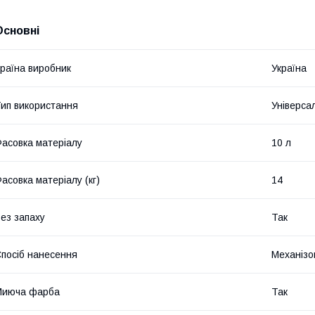
Основні
раїна виробник
Україна
ип використання
Універса
асовка матеріалу
10 л
асовка матеріалу (кг)
14
ез запаху
Так
посіб нанесення
Механізо
Миюча фарба
Так