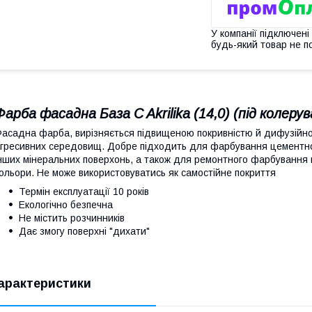
У компанії підключені
будь-який товар не п
Фарба фасадна База C Akrilika (14,0) (під колеру
асадна фарба, вирізняється підвищеною покривністю й дифузійною
гресивних середовищ. Добре підходить для фарбування цементно-
нших мінеральних поверхонь, а також для ремонтного фарбування м
ольори. Не може використовуватись як самостійне покриття
Термін експлуатації 10 років
Екологічно безпечна
Не містить розчинників
Дає змогу поверхні "дихати"
арактеристики