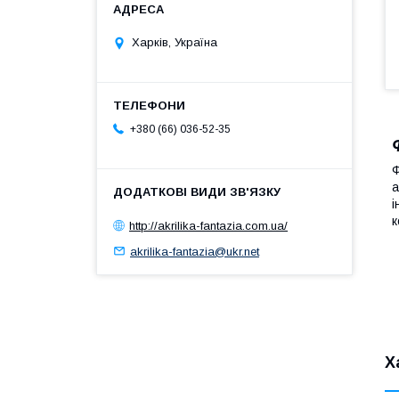
Харків, Україна
+380 (66) 036-52-35
Ф
а
і
к
http://akrilika-fantazia.com.ua/
akrilika-fantazia@ukr.net
Х