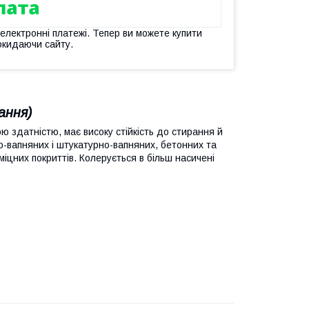
 електронні платежі. Тепер ви можете купити
окидаючи сайту.
вання)
 здатністю, має високу стійкість до стирання й
вапняних і штукатурно-вапняних, бетонних та
іцних покриттів. Колерується в більш насичені