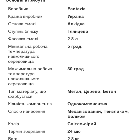
Виробник
Fantazia
Країна виробник
Україна
Основа емалі
Алкідна
Ступінь блиску
Глянцева
Фасовка емалі
2.8 л
Мінімальна робоча
5 град.
температура
навколишнього
середовища
Максимальна робоча
30 град.
температура
навколишнього
середовища
Тип матеріалу, що
Метал, Дерево, Бетон
фарбується
Кількість компонентів
Однокомпонентна
Спосіб нанесення
Механізований, Пензликом,
Валіком
Колір
Світло-сірий
Термін зберігання
24 міс
Вага
2.8 кг