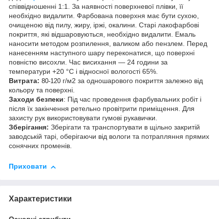
співвідношенні 1:1. За наявності поверхневої плівки, її
необхідно видалити. Фарбована поверхня має бути сухою,
очищеною від пилу, жиру, іржі, окалини. Старі лакофарбові
покриття, які відшаровуються, необхідно видалити. Емаль
наносити методом розпилення, валиком або пензлем. Перед
нанесенням наступного шару переконатися, що поверхні
повністю висохли. Час висихання — 24 години за
температури +20 °C і відносної вологості 65%.
Витрата:
г/м2 за одношарового покриття залежно від
80-120
кольору та поверхні.
Заходи безпеки
: Під час проведення фарбувальних робіт і
після їх закінчення ретельно провітрити приміщення. Для
захисту рук використовувати гумові рукавички.
Зберігання:
Зберігати та транспортувати в щільно закритій
заводській тарі, оберігаючи від вологи та потрапляння прямих
сонячних променів.
Приховати
Характеристики
Основні атрибути