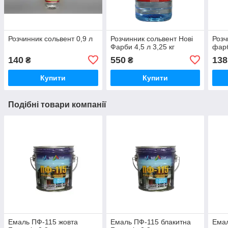
Розчинник сольвент 0,9 л
Розчинник сольвент Нові
Розч
Фарби 4,5 л 3,25 кг
фарб
140
550
138
₴
₴
Купити
Купити
Подібні товари компанії
Емаль ПФ-115 жовта
Емаль ПФ-115 блакитна
Ема