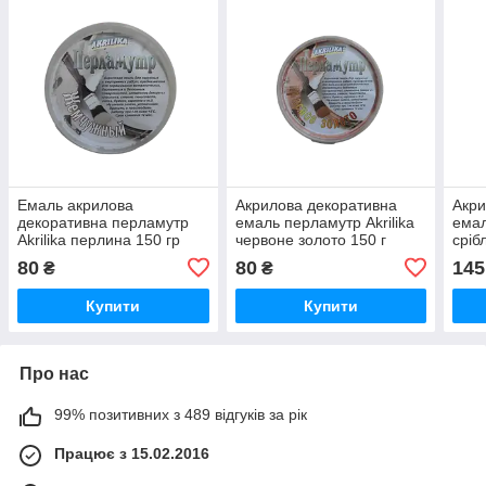
Емаль акрилова
Акрилова декоративна
Акри
декоративна перламутр
емаль перламутр Akrilika
емал
Akrilika перлина 150 гр
червоне золото 150 г
сріб
80
80
145
₴
₴
Купити
Купити
Про нас
99% позитивних з 489 відгуків за рік
Працює з 15.02.2016