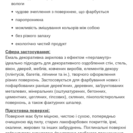
вологи
чудове зчеплення з поверхнею, що фарбується
паропроникна
можливість змішування кольорів між собою
без різкого запаху
екологічно чистий продукт
Сфера застосування:
Емаль декоративна акрилова з ефектом «перламутр»
ідеально підходить для декоративного оздоблення стін, стель,
вікон, дверей, меблів, ковчених виробів, елементів декору
(плінтусів, багетів, ліпнини та ін.), творчого оформлення
різних поверхонь. Застосовується для фарбування нових і
пофарбованих раніше дерев'яних, деревних, заґрунтованих
металевих, мінеральних (оштукатурених, бетонних,
цементних, цегляних, гіпсових), скляних, пінополістирольних
поверхонь, а також фактурних шпалер.
Підготовка поверхні:
Поверхня має бути міцною, чистою і сухою, попередньо
очищеною від пилу, старих лакофарбових покриттів, іржі,
окалини, жирових та інших забруднень. Поглинальні поверхні
заґрунтувати акриловою ґрунтовкою глибокого проникнення