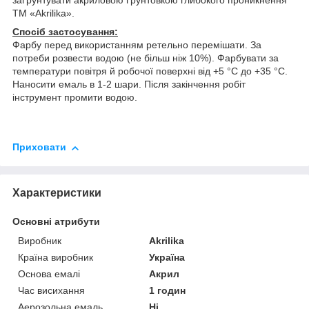
ТМ «Akrilika».
Спосіб застосування:
Фарбу перед використанням ретельно перемішати. За
потреби розвести водою (не більш ніж 10%). Фарбувати за
температури повітря й робочої поверхні від +5 °C до +35 °C.
Наносити емаль в 1-2 шари. Після закінчення робіт
інструмент промити водою.
Приховати
Характеристики
Основні атрибути
Виробник
Akrilika
Країна виробник
Україна
Основа емалі
Акрил
Час висихання
1 годин
Аерозольна емаль
Ні