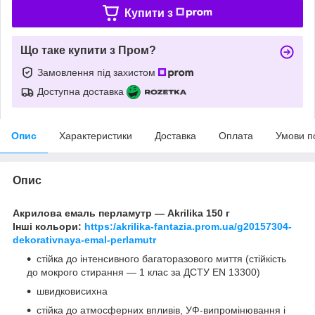
Купити з
Що таке купити з Пром?
Замовлення під захистом
Доступна доставка
Опис
Характеристики
Доставка
Оплата
Умови п
Опис
Акрилова емаль перламутр — Akrilika 150 г
Інші кольори:
https:/akrilika-fantazia.prom.ua/g20157304-
dekorativnaya-emal-perlamutr
стійка до інтенсивного багаторазового миття (стійкість
до мокрого стирання — 1 клас за ДСТУ EN 13300)
швидковисихна
стійка до атмосферних впливів, УФ-випромінювання і