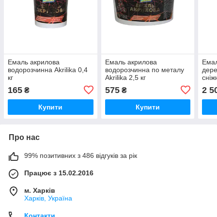
Емаль акрилова
Емаль акрилова
Емал
водорозчинна Akrilika 0,4
водорозчинна по металу
дере
кг
Akrilika 2,5 кг
сніж
165
575
2 5
₴
₴
Купити
Купити
Про нас
99% позитивних з 486 відгуків за рік
Працює з 15.02.2016
м. Харків
Харків, Україна
Контакти