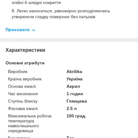
олійні й алкідні покриття
Легко наноситься, рівномірно розподіляючись
утворюючи гладку поверхню без патьоків
Приховати
Характеристики
Основні атрибути
Виробник
Akrilika
Країна виробник
Україна
Основа емалі
Акрил
Час висихання
1 годин
Ступінь блиску
Глянцева
Фасовка емалі
2.5 л
Максимальна робоча
100 град.
температура
навколишнього
середовища
Без запаху
Так