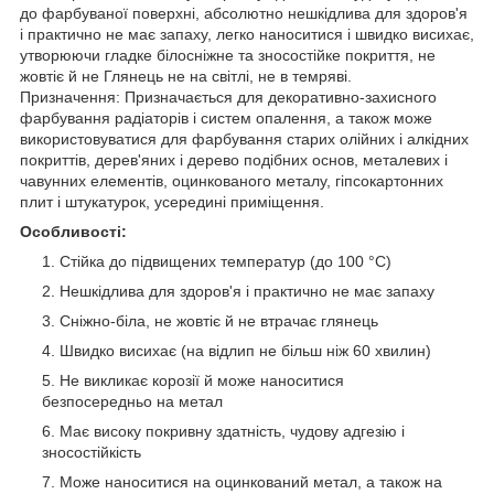
до фарбуваної поверхні, абсолютно нешкідлива для здоров'я
і практично не має запаху, легко наноситися і швидко висихає,
утворюючи гладке білосніжне та зносостійке покриття, не
жовтіє й не Глянець не на світлі, не в темряві.
Призначення: Призначається для декоративно-захисного
фарбування радіаторів і систем опалення, а також може
використовуватися для фарбування старих олійних і алкідних
покриттів, дерев'яних і дерево подібних основ, металевих і
чавунних елементів, оцинкованого металу, гіпсокартонних
плит і штукатурок, усередині приміщення.
Особливості:
Стійка до підвищених температур (до 100 °C)
Нешкідлива для здоров'я і практично не має запаху
Сніжно-біла, не жовтіє й не втрачає глянець
Швидко висихає (на відлип не більш ніж 60 хвилин)
Не викликає корозії й може наноситися
безпосередньо на метал
Має високу покривну здатність, чудову адгезію і
зносостійкість
Може наноситися на оцинкований метал, а також на