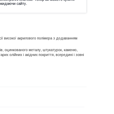
окидаючи сайту.
сії високої акрилового полімера з додаванням
в, оцинкованого металу, штукатурок, каменю,
рих олійних і акідних покриття, всередині і зовні