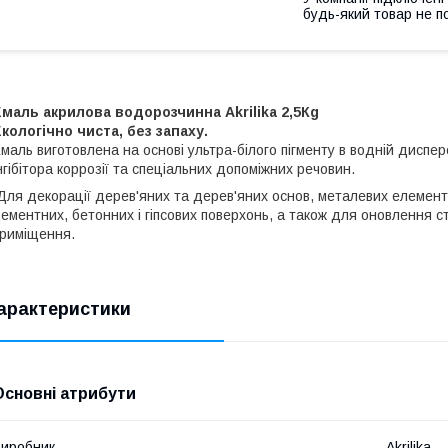
будь-який товар не п
маль акрилова водорозчинна Akrilika 2,5Кg
кологічно чиста, без запаху.
маль виготовлена на основі ультра-білого пігменту в водній диспер
нгібітора коррозії та спеціальних допоміжних речовин.
ля декорації дерев'яних та дерев'яних основ, металевих елементі
ементних, бетонних і гіпсових поверхонь, а також для оновлення ста
риміщення.
арактеристики
Основні атрибути
иробник
Akrilika