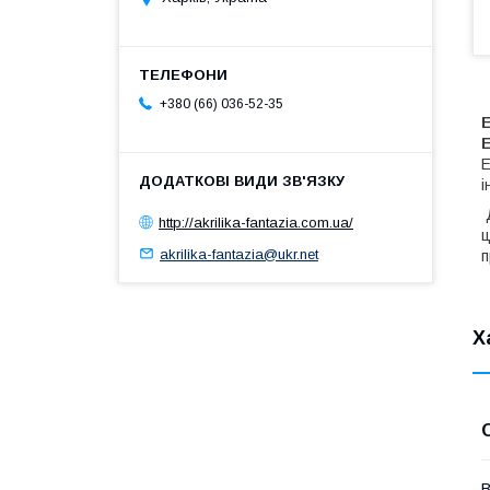
+380 (66) 036-52-35
Е
Е
Е
і
Д
http://akrilika-fantazia.com.ua/
ц
akrilika-fantazia@ukr.net
п
Х
В