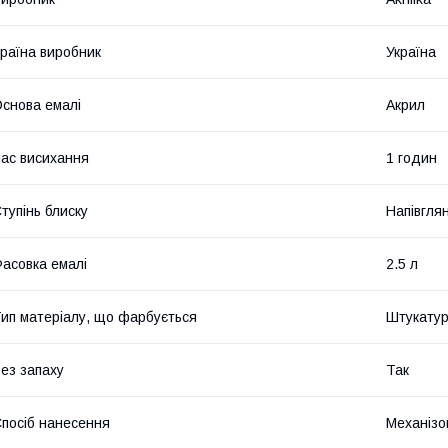
раїна виробник
Україна
снова емалі
Акрил
ас висихання
1 годин
тупінь блиску
Напівгля
асовка емалі
2.5 л
ип матеріалу, що фарбується
Штукатур
ез запаху
Так
посіб нанесення
Механізо