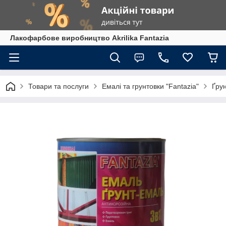
Лакофарбове виробництво Akrilika Fantazia
Товари та послуги
Емалі та грунтовки "Fantazia"
Ґрун