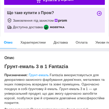
Що таке купити з Пром?
Замовлення під захистом
Доступна доставка
Опис
Характеристики
Доставка
Оплата
Умови п
Опис
Ґрунт-емаль 3 в 1 Fantazia
Призначення:
Ґрунт-емаль
Fantazia використовується для
декоративно-захисного фарбування дерев'яних, металевих та
інших поверхонь всередині та зовні приміщень. Одночасно
поєднує в собі ґрунтовку й емаль. Ґрунт-емаль 3 в 1 — це
універсальний продукт, що дає змогу одночасно запобігти
корозії, позбутися іржі й отримати довговічне атмосферостійке
покриття.