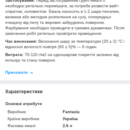
Застосування:
Перед застосуванням ґрунт-емалі її
необхідно ретельно перемішати, за потреби розвести вайт-
спіритом, скловентом. Емаль наносять в 1-2 шари пензлем,
валиком або методом розпилення на суху, попередньо
очищену від пилу та жирових забруднень поверхню.
Фарбування необхідно проводити в гумових рукавичках. Після
закінчення робіт ретельно провітрити приміщення.
Час висихання:
Висихання шару за температури (20 ± 2) °C і
відносної вологості повітря (65 ± 5)% — 6 годин.
Витрата:
70-110 г/м2 на одношарове покриття залежно від
кольору та стану поверхні.
Приховати
Характеристики
Основні атрибути
Виробник
Fantazia
Країна виробник
Україна
Фасовка емалі
2.6 л