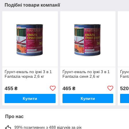
Подібні товари компанії
Ґрунт-емаль по іржі 3 в 1
Ґрунт-емаль по іржі 3 в 1
Ґрун
Fantazia чорна 2,6 кг
Fantazia синя 2,6 кг
Fant
455
465
520
₴
₴
Купити
Купити
Про нас
99% позитивних з 488 відгуків за рік