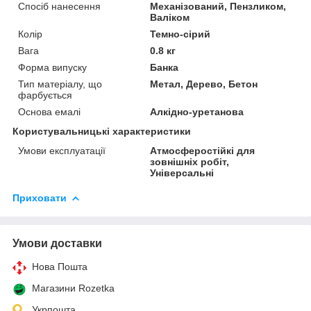
Спосіб нанесення
Механізований, Пензликом,
Валіком
Колір
Темно-сірий
Вага
0.8 кг
Форма випуску
Банка
Тип матеріалу, що
Метал, Дерево, Бетон
фарбується
Основа емалі
Алкідно-уретанова
Користувальницькі характеристики
Умови експлуатації
Атмосферостійкі для
зовнішніх робіт,
Універсальні
Приховати
Умови доставки
Нова Пошта
Магазини Rozetka
Укрпошта