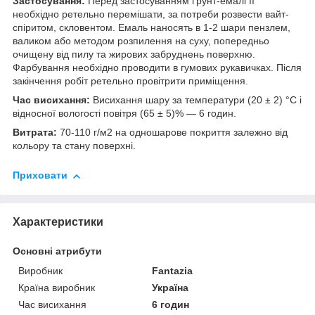
Застосування:
Перед застосуванням ґрунт-емалі її
необхідно ретельно перемішати, за потреби розвести вайт-
спіритом, скловентом. Емаль наносять в 1-2 шари пензлем,
валиком або методом розпилення на суху, попередньо
очищену від пилу та жирових забруднень поверхню.
Фарбування необхідно проводити в гумових рукавичках. Після
закінчення робіт ретельно провітрити приміщення.
Час висихання:
Висихання шару за температури (20 ± 2) °C і
відносної вологості повітря (65 ± 5)% — 6 годин.
Витрата:
70-110 г/м2 на одношарове покриття залежно від
кольору та стану поверхні.
Приховати
Характеристики
Основні атрибути
Виробник
Fantazia
Країна виробник
Україна
Час висихання
6 годин