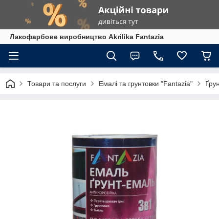
Лакофарбове виробництво Akrilika Fantazia
Товари та послуги
Емалі та грунтовки "Fantazia"
Ґрун