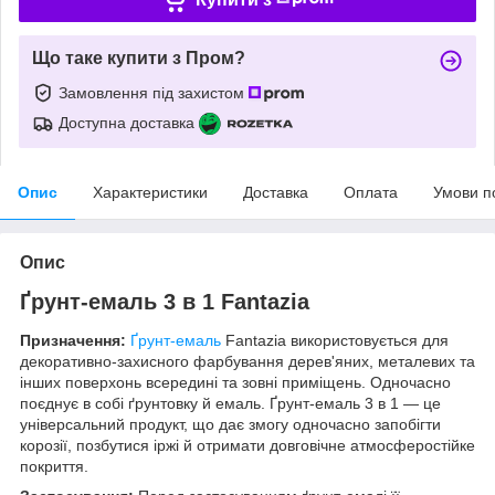
Що таке купити з Пром?
Замовлення під захистом
Доступна доставка
Опис
Характеристики
Доставка
Оплата
Умови п
Опис
Ґрунт-емаль 3 в 1 Fantazia
Призначення:
Ґрунт-емаль
Fantazia використовується для
декоративно-захисного фарбування дерев'яних, металевих та
інших поверхонь всередині та зовні приміщень. Одночасно
поєднує в собі ґрунтовку й емаль. Ґрунт-емаль 3 в 1 — це
універсальний продукт, що дає змогу одночасно запобігти
корозії, позбутися іржі й отримати довговічне атмосферостійке
покриття.