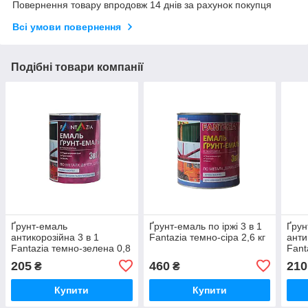
Повернення товару впродовж 14 днів за рахунок покупця
Всі умови повернення
Подібні товари компанії
Ґрунт-емаль
Ґрунт-емаль по іржі 3 в 1
Ґрун
антикорозійна 3 в 1
Fantazia темно-сіра 2,6 кг
анти
Fantazia темно-зелена 0,8
Fant
кг
205
460
210
₴
₴
Купити
Купити