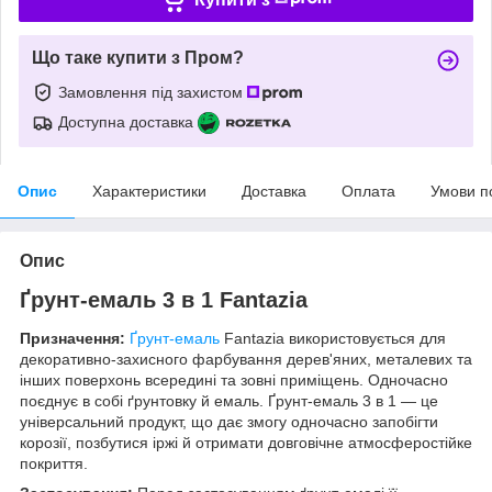
Що таке купити з Пром?
Замовлення під захистом
Доступна доставка
Опис
Характеристики
Доставка
Оплата
Умови п
Опис
Ґрунт-емаль 3 в 1 Fantazia
Призначення:
Ґрунт-емаль
Fantazia використовується для
декоративно-захисного фарбування дерев'яних, металевих та
інших поверхонь всередині та зовні приміщень. Одночасно
поєднує в собі ґрунтовку й емаль. Ґрунт-емаль 3 в 1 — це
універсальний продукт, що дає змогу одночасно запобігти
корозії, позбутися іржі й отримати довговічне атмосферостійке
покриття.