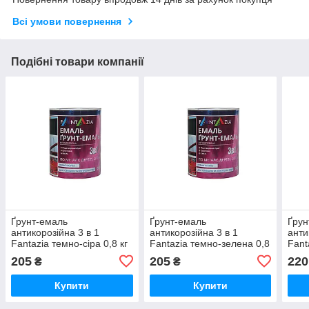
Всі умови повернення
Подібні товари компанії
Ґрунт-емаль
Ґрунт-емаль
Ґрун
антикорозійна 3 в 1
антикорозійна 3 в 1
анти
Fantazia темно-сіра 0,8 кг
Fantazia темно-зелена 0,8
Fant
кг
205
205
220
₴
₴
Купити
Купити