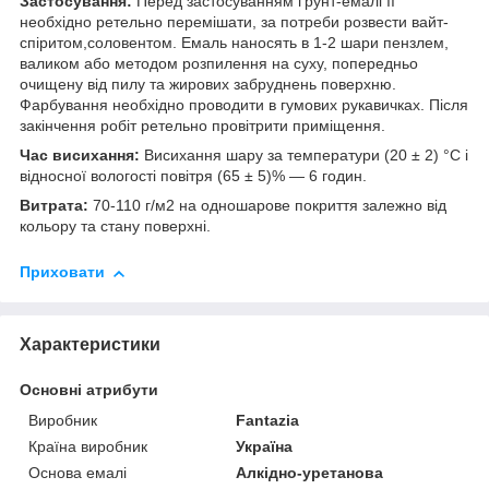
Застосування:
Перед застосуванням ґрунт-емалі її
необхідно ретельно перемішати, за потреби розвести вайт-
спіритом,соловентом. Емаль наносять в 1-2 шари пензлем,
валиком або методом розпилення на суху, попередньо
очищену від пилу та жирових забруднень поверхню.
Фарбування необхідно проводити в гумових рукавичках. Після
закінчення робіт ретельно провітрити приміщення.
Час висихання:
Висихання шару за температури (20 ± 2) °C і
відносної вологості повітря (65 ± 5)% — 6 годин.
Витрата:
70-110 г/м2 на одношарове покриття залежно від
кольору та стану поверхні.
Приховати
Характеристики
Основні атрибути
Виробник
Fantazia
Країна виробник
Україна
Основа емалі
Алкідно-уретанова