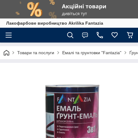
Лакофарбове виробництво Akrilika Fantazia
Товари та послуги
Емалі та грунтовки "Fantazia"
Ґрун