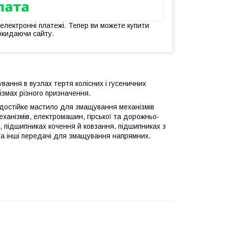
 електронні платежі. Тепер ви можете купити
окидаючи сайту.
вання в вузлах тертя колісних і гусеничних
змах різного призначення.
достійке мастило для змащування механізмів
еханізмів, електромашин, гірської та дорожньо-
я, підшипниках кочення й ковзання, підшипниках з
та інші передачі для змащування напрямних.