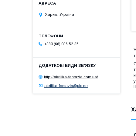
Харків, Україна
+380 (66) 036-52-35
У
т
т
к
http://akrilika-fantazia.com.ua/
у
akrilika-fantazia@ukr.net
Ц
Х