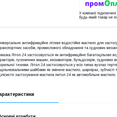
У компанії підключені
будь-який товар не п
ніверсальне антифрикційне літієве водостійке мастило для застосу
ранспортних засобів, промислового обладнання та суднових механі
Смазка
Літол-24
застосовується як антифрикційне багатоцільове во
ракторів, гусеничних машин, екскаваторів, бульдозерів, суднових м
орильної техніки. Літол-24 застосовується у всіх типах вузлах терт
щільнювальними шайбами як змінене мастило, шарнірах, зубчасті 
ілісисте застосування мастила литол-24 як автомобільне мастило.
арактеристики
Основні атрибути