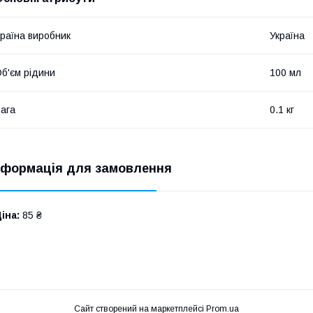
раїна виробник
Україна
б'єм рідини
100 мл
ага
0.1 кг
нформація для замовлення
іна:
85 ₴
Сайт створений на маркетплейсі
Prom.ua