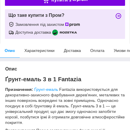
Що таке купити з Пром?
Замовлення під захистом
Доступна доставка
Опис
Характеристики
Доставка
Оплата
Умови п
Опис
Ґрунт-емаль 3 в 1 Fantazia
Призначення:
Ґрунт-емаль
Fantazia використовується для
декоративно-захисного фарбування дерев'яних, металевих та
інших поверхонь всередині та зовні приміщень. Одночасно
поєднує в собі ґрунтовку й емаль. Ґрунт-емаль 3 в 1 — це
універсальний продукт, що дає змогу одночасно запобігти
корозії, позбутися іржі й отримати довговічне атмосферостійке
покриття.