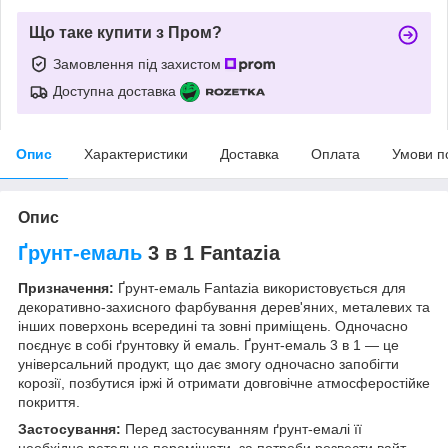
Що таке купити з Пром?
Замовлення під захистом
Доступна доставка
Опис
Характеристики
Доставка
Оплата
Умови п
Опис
Ґрунт-емаль
3 в 1 Fantazia
Призначення:
Ґрунт-емаль Fantazia використовується для
декоративно-захисного фарбування дерев'яних, металевих та
інших поверхонь всередині та зовні приміщень. Одночасно
поєднує в собі ґрунтовку й емаль. Ґрунт-емаль 3 в 1 — це
універсальний продукт, що дає змогу одночасно запобігти
корозії, позбутися іржі й отримати довговічне атмосферостійке
покриття.
Застосування:
Перед застосуванням ґрунт-емалі її