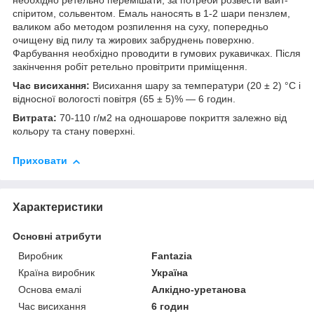
необхідно ретельно перемішати, за потреби розвести вайт-
спіритом, сольвентом. Емаль наносять в 1-2 шари пензлем,
валиком або методом розпилення на суху, попередньо
очищену від пилу та жирових забруднень поверхню.
Фарбування необхідно проводити в гумових рукавичках. Після
закінчення робіт ретельно провітрити приміщення.
Час висихання:
Висихання шару за температури (20 ± 2) °C і
відносної вологості повітря (65 ± 5)% — 6 годин.
Витрата:
70-110 г/м2 на одношарове покриття залежно від
кольору та стану поверхні.
Приховати
Характеристики
Основні атрибути
Виробник
Fantazia
Країна виробник
Україна
Основа емалі
Алкідно-уретанова
Час висихання
6 годин