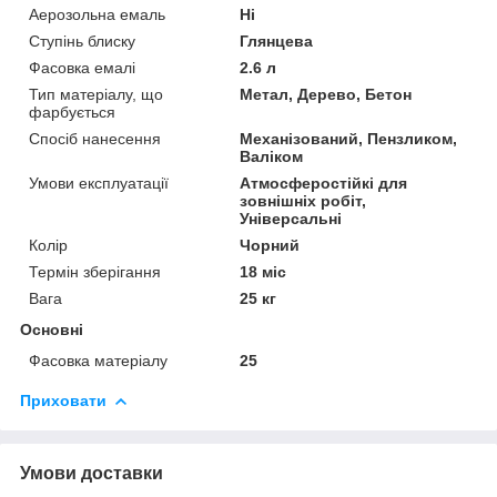
Аерозольна емаль
Ні
Ступінь блиску
Глянцева
Фасовка емалі
2.6 л
Тип матеріалу, що
Метал, Дерево, Бетон
фарбується
Спосіб нанесення
Механізований, Пензликом,
Валіком
Умови експлуатації
Атмосферостійкі для
зовнішніх робіт,
Універсальні
Колір
Чорний
Термін зберігання
18 міс
Вага
25 кг
Основні
Фасовка матеріалу
25
Приховати
Умови доставки