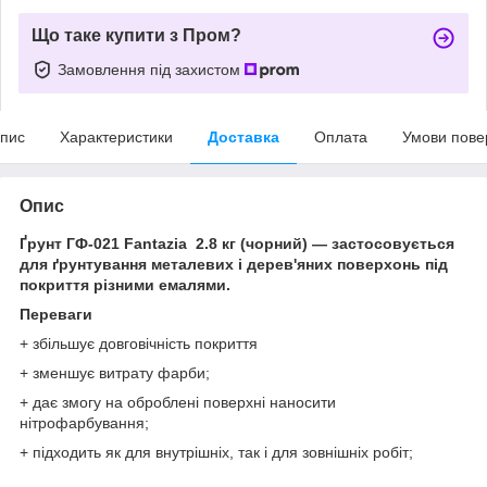
Що таке купити з Пром?
Замовлення під захистом
пис
Характеристики
Доставка
Оплата
Умови пове
Опис
Ґрунт ГФ-021 Fantazia 2.8 кг (
чорний
) ― застосовується
для ґрунтування металевих і дерев'яних поверхонь під
покриття різними емалями.
Переваги
+ збільшує довговічність покриття
+ зменшує витрату фарби;
+ дає змогу на оброблені поверхні наносити
нітрофарбування;
+ підходить як для внутрішніх, так і для зовнішніх робіт;