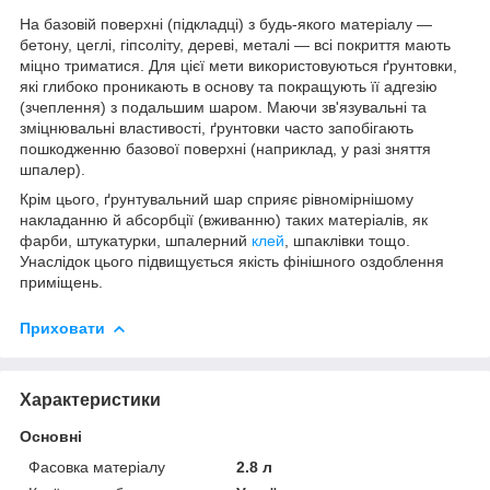
На базовій поверхні (підкладці) з будь-якого матеріалу —
бетону, цеглі, гіпсоліту, дереві, металі — всі покриття мають
міцно триматися. Для цієї мети використовуються ґрунтовки,
які глибоко проникають в основу та покращують її адгезію
(зчеплення) з подальшим шаром. Маючи зв'язувальні та
зміцнювальні властивості, ґрунтовки часто запобігають
пошкодженню базової поверхні (наприклад, у разі зняття
шпалер).
Крім цього, ґрунтувальний шар сприяє рівномірнішому
накладанню й абсорбції (вживанню) таких матеріалів, як
фарби, штукатурки, шпалерний
клей
, шпаклівки тощо.
Унаслідок цього підвищується якість фінішного оздоблення
приміщень.
Приховати
Характеристики
Основні
Фасовка матеріалу
2.8 л