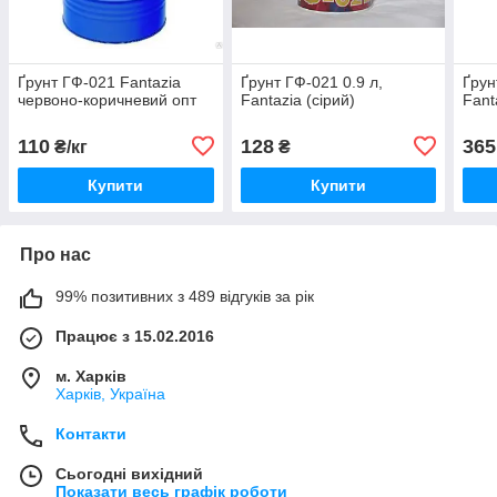
Ґрунт ГФ-021 Fantazia
Ґрунт ГФ-021 0.9 л,
Ґрун
червоно-коричневий опт
Fantazia (сірий)
Fant
110
128
365
₴/кг
₴
Купити
Купити
Про нас
99% позитивних з 489 відгуків за рік
Працює з 15.02.2016
м. Харків
Харків, Україна
Контакти
Сьогодні вихідний
Показати весь графік роботи