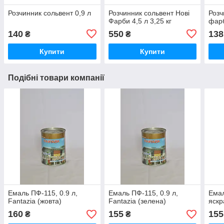
Розчинник сольвент 0,9 л
Розчинник сольвент Нові
Розч
Фарби 4,5 л 3,25 кг
фарб
140
550
138
₴
₴
Купити
Купити
Подібні товари компанії
Емаль ПФ-115, 0.9 л,
Емаль ПФ-115, 0.9 л,
Емал
Fantazia (жовта)
Fantazia (зелена)
яскр
160
155
155
₴
₴