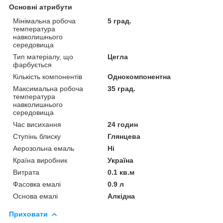
Основні атрибути
Мінімальна робоча
5 град.
температура
навколишнього
середовища
Тип матеріалу, що
Цегла
фарбується
Кількість компонентів
Однокомпонентна
Максимальна робоча
35 град.
температура
навколишнього
середовища
Час висихання
24 годин
Ступінь блиску
Глянцева
Аерозольна емаль
Ні
Країна виробник
Україна
Витрата
0.1 кв.м
Фасовка емалі
0.9 л
Основа емалі
Алкідна
Приховати