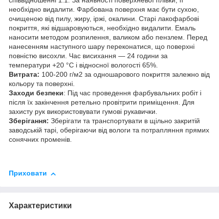
співвідношенні 1:1. За наявності поверхневої плівки, її
необхідно видалити. Фарбована поверхня має бути сухою,
очищеною від пилу, жиру, іржі, окалини. Старі лакофарбові
покриття, які відшаровуються, необхідно видалити. Емаль
наносити методом розпилення, валиком або пензлем. Перед
нанесенням наступного шару переконатися, що поверхні
повністю висохли. Час висихання — 24 години за
температури +20 °C і відносної вологості 65%.
Витрата:
100-200 г/м2 за одношарового покриття залежно від
кольору та поверхні.
Заходи безпеки
: Під час проведення фарбувальних робіт і
після їх закінчення ретельно провітрити приміщення. Для
захисту рук використовувати гумові рукавички.
Зберігання:
Зберігати та транспортувати в щільно закритій
заводській тарі, оберігаючи від вологи та потрапляння прямих
сонячних променів.
Приховати
Характеристики