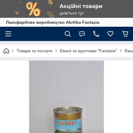
Лакофарбове виробництво Akrilika Fantazia
Товари та послуги
Емалі та грунтовки "Fantazia"
Ема