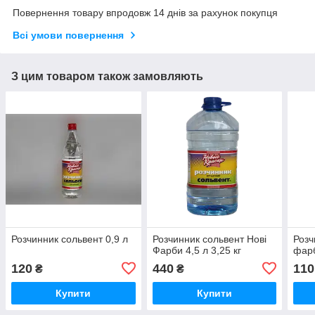
Повернення товару впродовж 14 днів за рахунок покупця
Всі умови повернення
З цим товаром також замовляють
Розчинник сольвент 0,9 л
Розчинник сольвент Нові
Розч
Фарби 4,5 л 3,25 кг
фарб
120
440
110
₴
₴
Купити
Купити