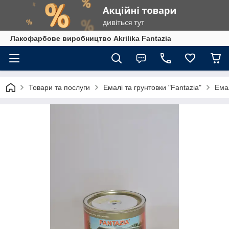
Лакофарбове виробництво Akrilika Fantazia
Товари та послуги
Емалі та грунтовки "Fantazia"
Ема