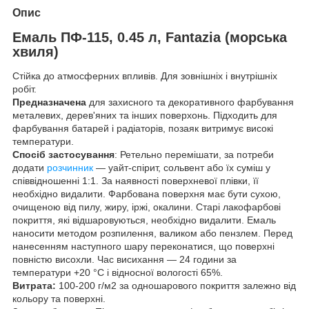
Опис
Емаль ПФ-115, 0.45 л, Fantazia (морська
хвиля)
Стійка до атмосферних впливів. Для зовнішніх і внутрішніх
робіт.
Предназначена
для захисного та декоративного фарбування
металевих, дерев'яних та інших поверхонь. Підходить для
фарбування батарей і радіаторів, позаяк витримує високі
температури.
Спосіб застосування
: Ретельно перемішати, за потреби
додати
розчинник
— уайт-спірит, сольвент або їх суміш у
співвідношенні 1:1. За наявності поверхневої плівки, її
необхідно видалити. Фарбована поверхня має бути сухою,
очищеною від пилу, жиру, іржі, окалини. Старі лакофарбові
покриття, які відшаровуються, необхідно видалити. Емаль
наносити методом розпилення, валиком або пензлем. Перед
нанесенням наступного шару переконатися, що поверхні
повністю висохли. Час висихання — 24 години за
температури +20 °C і відносної вологості 65%.
Витрата:
100-200 г/м2 за одношарового покриття залежно від
кольору та поверхні.