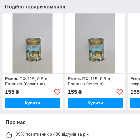
Подібні товари компанії
Емаль ПФ-115, 0.9 л,
Емаль ПФ-115, 0.9 л,
Емал
Fantazia (блакитна)
Fantazia (зелена)
яскр
155
155
155
₴
₴
Купити
Купити
Про нас
99% позитивних з 486 відгуків за рік