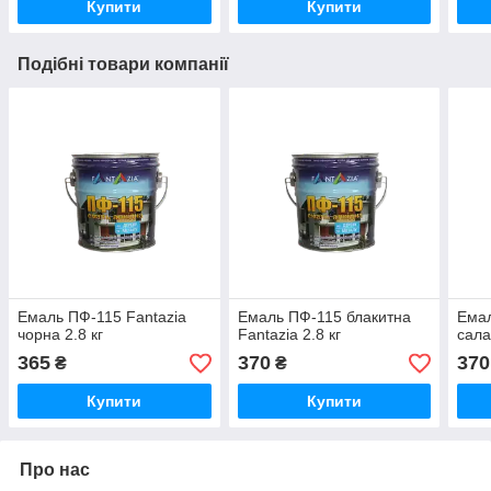
Купити
Купити
Подібні товари компанії
Емаль ПФ-115 Fantazia
Емаль ПФ-115 блакитна
Емал
чорна 2.8 кг
Fantazia 2.8 кг
сала
365
370
370
₴
₴
Купити
Купити
Про нас