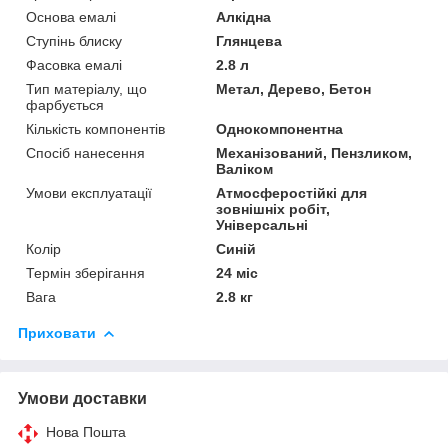
Основа емалі
Алкідна
Ступінь блиску
Глянцева
Фасовка емалі
2.8 л
Тип матеріалу, що
Метал, Дерево, Бетон
фарбується
Кількість компонентів
Однокомпонентна
Спосіб нанесення
Механізований, Пензликом,
Валіком
Умови експлуатації
Атмосферостійкі для
зовнішніх робіт,
Універсальні
Колір
Синій
Термін зберігання
24 міс
Вага
2.8 кг
Приховати
Умови доставки
Нова Пошта