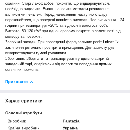
окалини. Старі лакофарбові покриття, що відшаровуються,
необхідно видалити. Емаль наносити методом розпилення,
валиком чи пензлем. Перед нанесенням наступного шару
переконайтеся, що поверхні повністю висохли. Час висихання – 24
години при температурі +20°С та відносній вологості 65%.
Витрата: 80-120 г/м² при одношаровому покритті в залежності від
кольору та поверхні.
Запобіжні заходи: При проведенні фарбувальних робіт і після їх
закінчення ретельно провітрити приміщення. Для захисту рук
використовувати гумові рукавички.
Зберігання: Зберігати та транспортувати у щільно закритій
заводській тарі, оберігаючи від вологи та попадання прямих
сонячних променів.
Приховати
Характеристики
Основні атрибути
Виробник
Fantazia
Країна виробник
Україна