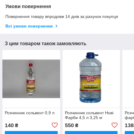
Умови повернення
Повернення товару впродовж 14 днів за рахунок покупця
Всі умови повернення
З цим товаром також замовляють
Розчинник сольвент 0,9 л
Розчинник сольвент Нові
Розч
Фарби 4,5 л 3,25 кг
фарб
140
550
138
₴
₴