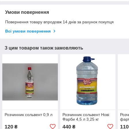
Умови повернення
Повернення товару впродовж 14 днів за рахунок покупця
Всі умови повернення
З цим товаром також замовляють
Розчинник сольвент 0,9 л
Розчинник сольвент Нові
Розч
Фарби 4,5 л 3,25 кг
фарб
120
440
110
₴
₴