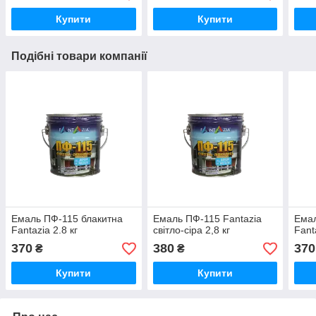
Купити
Купити
Подібні товари компанії
Емаль ПФ-115 блакитна
Емаль ПФ-115 Fantazia
Емал
Fantazia 2.8 кг
світло-сіра 2,8 кг
Fant
370
380
370
₴
₴
Купити
Купити