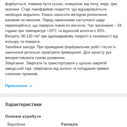
фарбується, повинна бути сухою, очищеною від пилу, жиру, іржі,
окалини. Старі лакофарбові покриття, що відшаровуються,
необхідно видалити. Емаль наносити методом розпилення,
валиком чи пензлем. Перед нанесенням наступного шару
переконайтеся, що поверхні повністю висохли. Час висихання – 24
години при температурі +20°С та відносній вологості 65%.
Витрата: 80-120 г/м² при одношаровому покритті в залежності від
кольору та поверхні.
Запобіжні заходи: При проведенні фарбувальних робіт і після їх
закінчення ретельно провітрити приміщення. Для захисту рук
використовувати гумові рукавички.
Зберігання: Зберігати та транспортувати у щільно закритій
заводській тарі, оберігаючи від вологи та попадання прямих
сонячних променів.
Приховати
Характеристики
Основні атрибути
Виробник
Fantazia