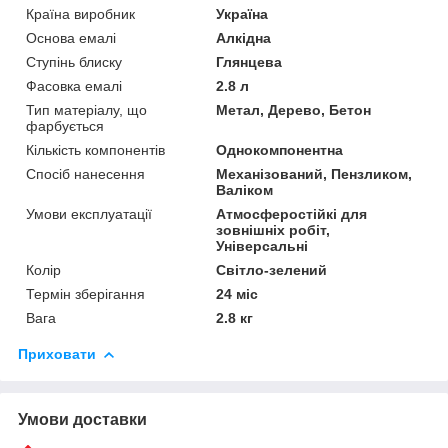
Країна виробник
Україна
Основа емалі
Алкідна
Ступінь блиску
Глянцева
Фасовка емалі
2.8 л
Тип матеріалу, що
Метал, Дерево, Бетон
фарбується
Кількість компонентів
Однокомпонентна
Спосіб нанесення
Механізований, Пензликом,
Валіком
Умови експлуатації
Атмосферостійкі для
зовнішніх робіт,
Універсальні
Колір
Світло-зелений
Термін зберігання
24 міс
Вага
2.8 кг
Приховати
Умови доставки