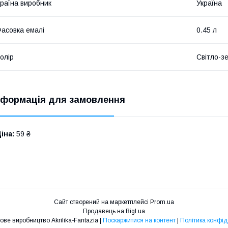
раїна виробник
Україна
асовка емалі
0.45 л
олір
Світло-з
нформація для замовлення
іна:
59 ₴
Сайт створений на маркетплейсі
Prom.ua
Продавець на Bigl.ua
Лакофарбове виробництво Akrilika-Fantazia |
Поскаржитися на контент
|
Політика конфід