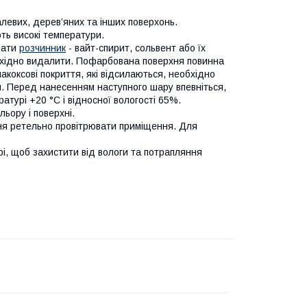
евих, дерев’яних та інших поверхонь.
ть високі температури.
дати
розчинник
- вайт-спирит, сольвент або їх
необхідно видалити. Пофарбована поверхня повинна
лакоксові покриття, які відсилаються, необхідно
м. Перед нанесенням наступного шару впевніться,
атурі +20 °С і відносної вологості 65%.
ьору і поверхні.
чення ретельно провітрювати приміщення. Для
рі, щоб захистити від вологи та потрапляння