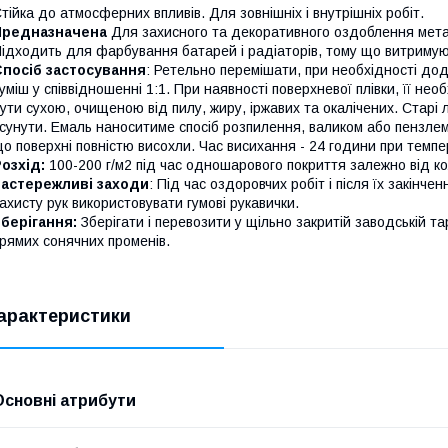
тійка до атмосферних впливів. Для зовнішніх і внутрішніх робіт.
Предназначена
Для захисного та декоративного оздоблення метал
ідходить для фарбування батарей і радіаторів, тому що витримую
Спосіб застосування
: Ретельно перемішати, при необхідності до
уміш у співвідношенні 1:1. При наявності поверхневої плівки, її 
ути сухою, очищеною від пилу, жиру, іржавих та окалічених. Старі 
сунути. Емаль наноситиме спосіб розпилення, валиком або пензле
о поверхні повністю висохли. Час висихання - 24 години при темпер
озхід:
100-200 г/м2 під час одношарового покриття залежно від кол
Застережливі заходи
: Під час оздоровчих робіт і після їх закін
ахисту рук використовувати гумові рукавички.
берігання:
Зберігати і перевозити у щільно закритій заводській та
рямих сонячних променів.
арактеристики
Основні атрибути