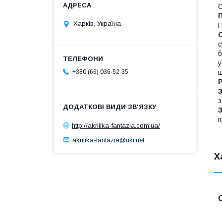
С
Харків, Україна
П
с
б
у
щ
+380 (66) 036-52-35
Р
з
З
п
http://akrilika-fantazia.com.ua/
akrilika-fantazia@ukr.net
Х