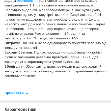
додати
розчинник
— уайт-спірит, сольвент або їх суміш у
співвідношенні 1:1. За наявності поверхневої плівки, її
необхідно видалити. Фарбована поверхня має бути сухою,
очищеною від пилу, жиру, іржі, окалини. Старі лакофарбові
покриття, які відшаровуються, необхідно видалити. Емаль
наносити методом розпилення, валиком або пензлем. Перед
нанесенням наступного шару переконатися, що поверхні
повністю висохли. Час висихання — 24 години за
температури +20 °C і відносної вологості 65%.
Витрата:
100-200 г/м2 за одношарового покриття залежно від
кольору та поверхні.
Заходи безпеки
: Під час проведення фарбувальних робіт і
після їх закінчення ретельно провітрити приміщення. Для
захисту рук використовувати гумові рукавички.
Зберігання:
Зберігати та транспортувати в щільно закритій
заводській тарі, оберігаючи від вологи та потрапляння прямих
сонячних променів.
Приховати
Характеристики