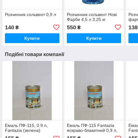
Розчинник сольвент 0,9 л
Розчинник сольвент Нові
Розч
Фарби 4,5 л 3,25 кг
фарб
140
550
138
₴
₴
Купити
Купити
Подібні товари компанії
Емаль ПФ-115, 0.9 л,
Емаль ПФ-115 Fantazia
Емал
Fantazia (зелена)
яскраво-блакитний 0,9 л,
Fant