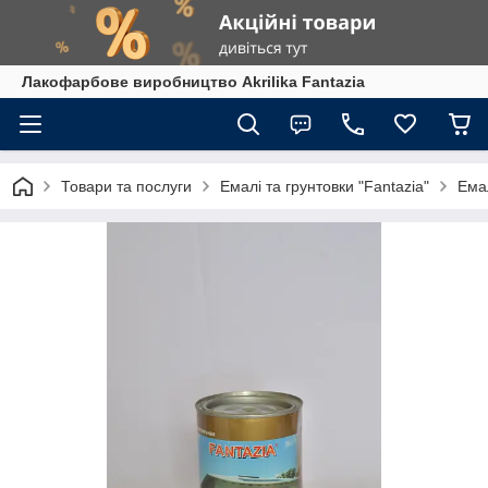
Лакофарбове виробництво Akrilika Fantazia
Товари та послуги
Емалі та грунтовки "Fantazia"
Ема