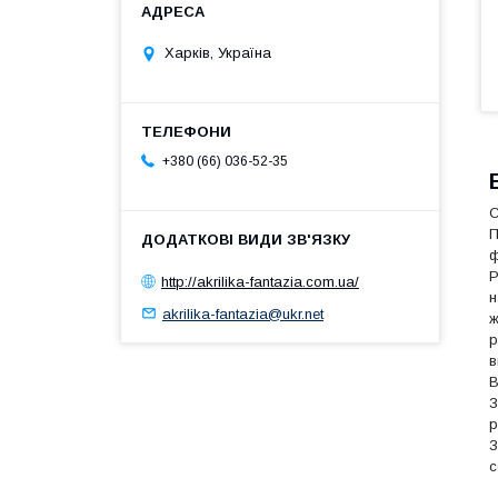
Харків, Україна
+380 (66) 036-52-35
С
П
ф
Р
http://akrilika-fantazia.com.ua/
н
akrilika-fantazia@ukr.net
ж
р
в
В
З
р
З
с