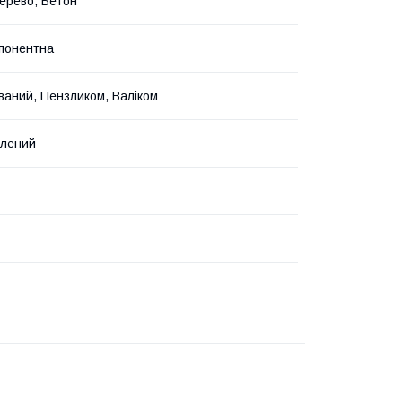
ерево, Бетон
понентна
ваний, Пензликом, Валіком
елений