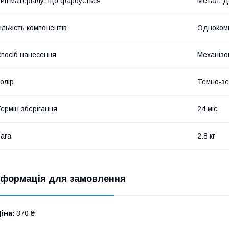
ип матеріалу, що фарбується
Метал, Д
ількість компонентів
Одноком
посіб нанесення
Механізо
олір
Темно-з
ермін зберігання
24 міс
ага
2.8 кг
нформація для замовлення
іна:
370 ₴