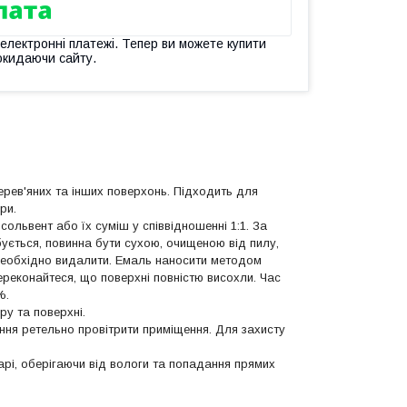
 електронні платежі. Тепер ви можете купити
окидаючи сайту.
рев'яних та інших поверхонь. Підходить для
ри.
 сольвент або їх суміш у співвідношенні 1:1. За
бується, повинна бути сухою, очищеною від пилу,
 необхідно видалити. Емаль наносити методом
реконайтеся, що поверхні повністю висохли. Час
%.
ру та поверхні.
ення ретельно провітрити приміщення. Для захисту
тарі, оберігаючи від вологи та попадання прямих