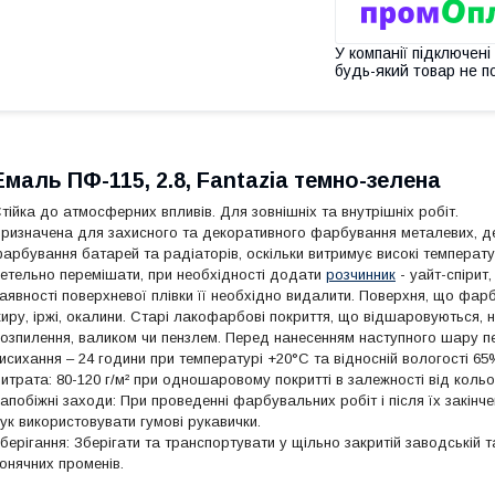
У компанії підключені
будь-який товар не п
Емаль ПФ-115, 2.8, Fantazia темно-зелена
тійка до атмосферних впливів. Для зовнішніх та внутрішніх робіт.
ризначена для захисного та декоративного фарбування металевих, де
арбування батарей та радіаторів, оскільки витримує високі температу
етельно перемішати, при необхідності додати
розчинник
- уайт-спірит,
аявності поверхневої плівки її необхідно видалити. Поверхня, що фар
иру, іржі, окалини. Старі лакофарбові покриття, що відшаровуються,
озпилення, валиком чи пензлем. Перед нанесенням наступного шару пе
исихання – 24 години при температурі +20°С та відносній вологості 65
итрата: 80-120 г/м² при одношаровому покритті в залежності від кольо
апобіжні заходи: При проведенні фарбувальних робіт і після їх закінч
ук використовувати гумові рукавички.
берігання: Зберігати та транспортувати у щільно закритій заводській 
онячних променів.