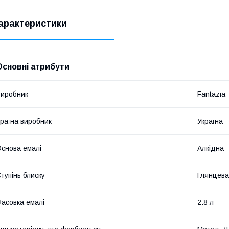
арактеристики
Основні атрибути
иробник
Fantazia
раїна виробник
Україна
снова емалі
Алкідна
тупінь блиску
Глянцева
асовка емалі
2.8 л