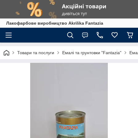
Лакофарбове виробництво Akrilika Fantazia
Товари та послуги
Емалі та грунтовки "Fantazia"
Ема