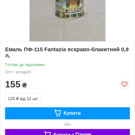
Емаль ПФ-115 Fantazia яскраво-блакитний 0,9
л,
Готово до відправки
Опт і роздріб
155
₴
125 ₴
від 12 шт.
Купити
або
Купити з