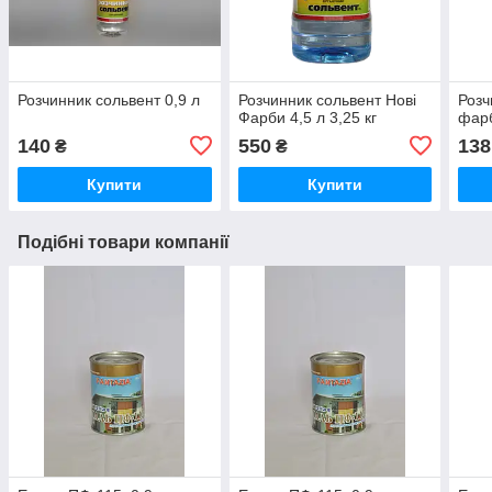
Розчинник сольвент 0,9 л
Розчинник сольвент Нові
Розч
Фарби 4,5 л 3,25 кг
фарб
140
550
138
₴
₴
Купити
Купити
Подібні товари компанії