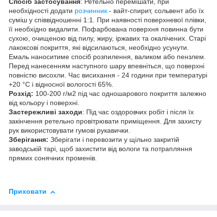
Спосіб застосування
: Ретельно перемішати, при
необхідності додати
розчинник
- вайт-спирит, сольвент або їх
суміш у співвідношенні 1:1. При наявності поверхневої плівки,
її необхідно видалити. Пофарбована поверхня повинна бути
сухою, очищеною від пилу, жиру, іржавих та окалічених. Старі
лакоксові покриття, які відсилаються, необхідно усунути.
Емаль наноситиме спосіб розпилення, валиком або пензлем.
Перед нанесенням наступного шару впевніться, що поверхні
повністю висохли. Час висихання - 24 години при температурі
+20 °С і відносної вологості 65%.
Розхід:
100-200 г/м2 під час одношарового покриття залежно
від кольору і поверхні.
Застережливі заходи
: Під час оздоровчих робіт і після їх
закінчення ретельно провітрювати приміщення. Для захисту
рук використовувати гумові рукавички.
Зберігання:
Зберігати і перевозити у щільно закритій
заводській тарі, щоб захистити від вологи та потрапляння
прямих сонячних променів.
Приховати