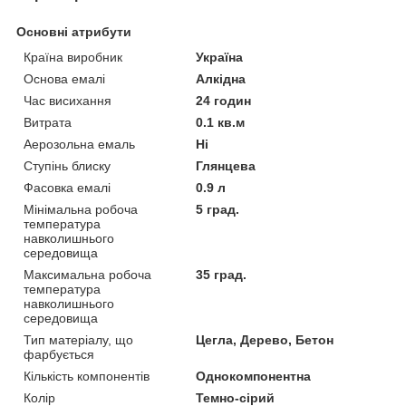
Основні атрибути
Країна виробник
Україна
Основа емалі
Алкідна
Час висихання
24 годин
Витрата
0.1 кв.м
Аерозольна емаль
Ні
Ступінь блиску
Глянцева
Фасовка емалі
0.9 л
Мінімальна робоча
5 град.
температура
навколишнього
середовища
Максимальна робоча
35 град.
температура
навколишнього
середовища
Тип матеріалу, що
Цегла, Дерево, Бетон
фарбується
Кількість компонентів
Однокомпонентна
Колір
Темно-сірий