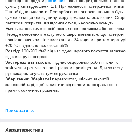
необхідності додати
розчинник
- вайт-спирит, сольвент або їх
суміш у співвідношенні 1:1. При наявності поверхневої плівки,
її необхідно видалити. Пофарбована поверхня повинна бути
сухою, очищеною від пилу, жиру, іржавих та окалічених. Старі
лакоксові покриття, які відсилаються, необхідно усунути.
Емаль наноситиме спосіб розпилення, валиком або пензлем.
Перед нанесенням наступного шару впевніться, що поверхні
повністю висохли. Час висихання - 24 години при температурі
+20 °С і відносної вологості 65%.
Розхід:
100-200 г/м2 під час одношарового покриття залежно
від кольору і поверхні.
Застережливі заходи
: Під час оздоровчих робіт і після їх
закінчення ретельно провітрювати приміщення. Для захисту
рук використовувати гумові рукавички.
Зберігання:
Зберігати і перевозити у щільно закритій
заводській тарі, щоб захистити від вологи та потрапляння
прямих сонячних променів.
Приховати
Характеристики