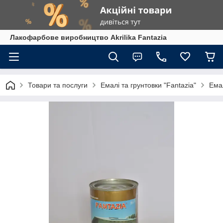
Лакофарбове виробництво Akrilika Fantazia
Товари та послуги
Емалі та грунтовки "Fantazia"
Ема