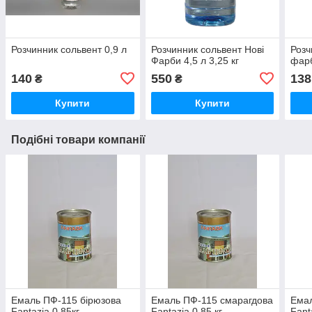
Розчинник сольвент 0,9 л
Розчинник сольвент Нові
Розч
Фарби 4,5 л 3,25 кг
фарб
140
550
138
₴
₴
Купити
Купити
Подібні товари компанії
Емаль ПФ-115 бірюзова
Емаль ПФ-115 смарагдова
Емал
Fantazia 0,85кг
Fantazia 0,85 кг
Fant