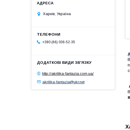
Харків, Україна
+380 (66) 036-52-35
В
п
с
http://akrilika-fantazia.com.ua/
akrilika-fantazia@ukr.net
В
в
Х