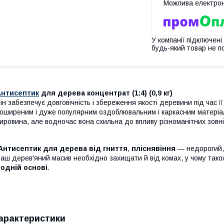
У компанії підключені
будь-який товар не п
Антисептик
для дерева концентрат (1:4) (0,9 кг)
ін забезпечує довговічність і збереження якості деревини під час її 
оширеним і дуже популярним оздоблювальним і каркасним матеріал
ировина, але водночас вона схильна до впливу різноманітних зовні
Антисептик
для дерева від гниття
,
пліснявіння
— недорогий, 
аш дерев'яний масив необхідно захищати й від комах, у чому так
одній основі
.
арактеристики