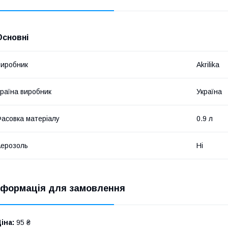
Основні
иробник
Akrilika
раїна виробник
Україна
асовка матеріалу
0.9 л
ерозоль
Ні
нформація для замовлення
іна:
95 ₴