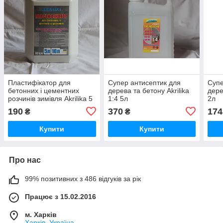
Пластифікатор для
Супер антисептик для
Супе
бетонних і цементних
дерева та бетону Akrilika
дере
розчинів зимівля Akrilika 5
1:4 5л
2л
л
190
370
174
₴
₴
Купити
Купити
Про нас
99% позитивних з 486 відгуків за рік
Працює з 15.02.2016
м. Харків
Харків, Україна