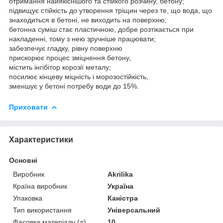
отримання найякіснішого та стійкого розчину, бетону;
підвищує стійкість до утворення тріщин через те, що вода, що
знаходиться в бетоні, не виходить на поверхню;
бетонна суміш стає пластичною, добре розтікається при
накладенні, тому з нею зручніше працювати;
забезпечує гладку, рівну поверхню
прискорює процес зміцнення бетону,
містить інгібітор корозії металу;
посилює кінцеву міцність і морозостійкість,
зменшує у бетоні потребу води до 15%.
Приховати
Характеристики
Основні
Виробник
Akrilika
Країна виробник
Україна
Упаковка
Каністра
Тип використання
Універсальний
Фасовка матеріалу (л)
10