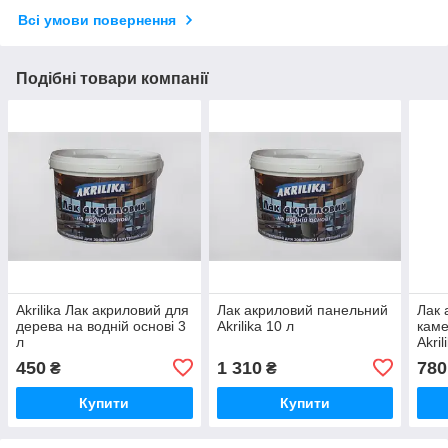
Всі умови повернення
Подібні товари компанії
Akrilika Лак акриловий для
Лак акриловий панельний
Лак 
дерева на водній основі 3
Akrilika 10 л
каме
л
Akril
450
1 310
780
₴
₴
Купити
Купити