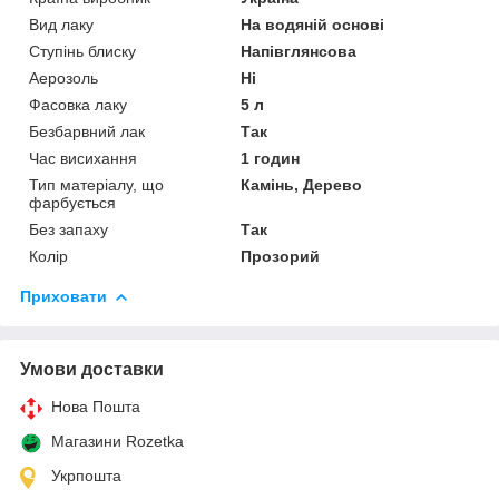
Вид лаку
На водяній основі
Ступінь блиску
Напівглянсова
Аерозоль
Ні
Фасовка лаку
5 л
Безбарвний лак
Так
Час висихання
1 годин
Тип матеріалу, що
Камінь, Дерево
фарбується
Без запаху
Так
Колір
Прозорий
Приховати
Умови доставки
Нова Пошта
Магазини Rozetka
Укрпошта