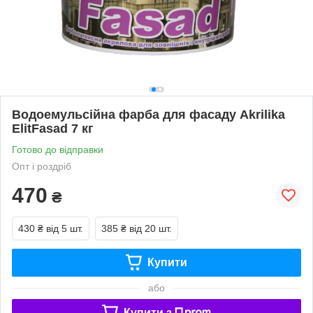
Водоемульсійна фарба для фасаду Akrilika
ElitFasad 7 кг
Готово до відправки
Опт і роздріб
470
₴
430 ₴
від 5 шт.
385 ₴
від 20 шт.
Купити
або
Купити з