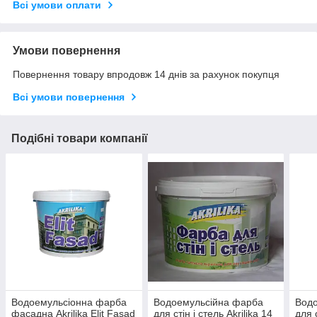
Всі умови оплати
Умови повернення
Повернення товару впродовж 14 днів за рахунок покупця
Всі умови повернення
Подібні товари компанії
Водоемульсіонна фарба
Водоемульсійна фарба
Вод
фасадна Akrilika Elit Fasad
для стін і стель Akrilika 14
для с