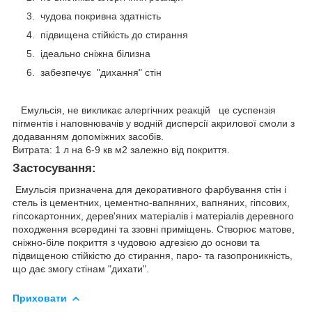
чудова покривна здатність
підвищена стійкість до стирання
ідеально сніжна білизна
забезпечує "дихання" стін
Емульсія, не викликає алергічних реакцій це суспензія
пігментів і наповнювачів у водній дисперсії акрилової смоли з
додаванням допоміжних засобів.
Витрата: 1 л на 6-9 кв м2 залежно від покриття.
Застосування:
Емульсія призначена для декоративного фарбування стін і
стель із цементних, цементно-вапняних, вапняних, гіпсових,
гіпсокартонних, дерев'яних матеріалів і матеріалів деревного
походження всередині та ззовні приміщень. Створює матове,
сніжно-біле покриття з чудовою адгезією до основи та
підвищеною стійкістю до стирання, паро- та газопроникність,
що дає змогу стінам "дихати".
Приховати