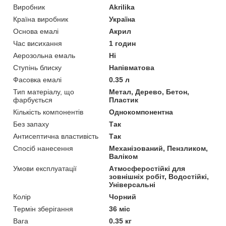
Виробник
Akrilika
Країна виробник
Україна
Основа емалі
Акрил
Час висихання
1 годин
Аерозольна емаль
Ні
Ступінь блиску
Напівматова
Фасовка емалі
0.35 л
Тип матеріалу, що
Метал, Дерево, Бетон,
фарбується
Пластик
Кількість компонентів
Однокомпонентна
Без запаху
Так
Антисептична властивість
Так
Спосіб нанесення
Механізований, Пензликом,
Валіком
Умови експлуатації
Атмосферостійкі для
зовнішніх робіт, Водостійкі,
Універсальні
Колір
Чорний
Термін зберігання
36 міс
Вага
0.35 кг