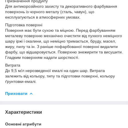
Призначення продукту
Для антикорозійного захисту та декоративного фарбування
поверхонь із чорного металу (сталь, чавун), що
експлуатуються в атмосферних умовах.
Підготовка поверхні
Поверхня має бути сухою та міцною. Перед фарбуванням
металеву поверхню механічно очистити від пухкого неміцного
шару іржі і окалини, що неміцно тримається, бруду, масел,
жиру, пилу та ін. З раніше пофарбованої поверхні видалити
фарбу, що відшаровується. Поверхню знежирити та висушити.
Гладким поверхням надати шорсткості.
Витрата
До 9,5 м/л нерозведеної емалі на один шар. Витрата
залежить від кольору, типу та підготовки поверхні, кольору
ґрунтовки-емалі.
Приховати
Характеристики
Основні атрибути