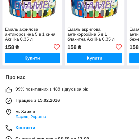
Емаль акрилова
Емаль акрилова
Емал
антикорозійна 5 в 1 синя
антикорозійна 5 в 1
анти
Akrilika 0,35 л
блакитна Akrilika 0,35 л
беже
158
158
158
₴
₴
Купити
Купити
Про нас
99% позитивних з 488 відгуків за рік
Працює з 15.02.2016
м. Харків
Харків, Україна
Контакти
Сьогодні працює з 08:30 до 17:00