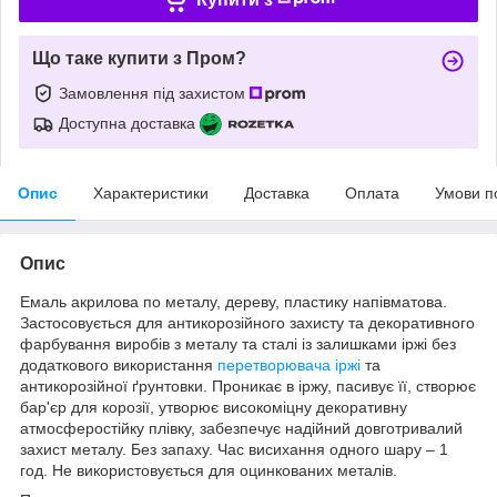
Що таке купити з Пром?
Замовлення під захистом
Доступна доставка
Опис
Характеристики
Доставка
Оплата
Умови п
Опис
Емаль акрилова по металу, дереву, пластику напівматова.
Застосовується для антикорозійного захисту та декоративного
фарбування виробів з металу та сталі із залишками іржі без
додаткового використання
перетворювача іржі
та
антикорозійної ґрунтовки. Проникає в іржу, пасивує її, створює
бар'єр для корозії, утворює високоміцну декоративну
атмосферостійку плівку, забезпечує надійний довготривалий
захист металу. Без запаху. Час висихання одного шару – 1
год. Не використовується для оцинкованих металів.