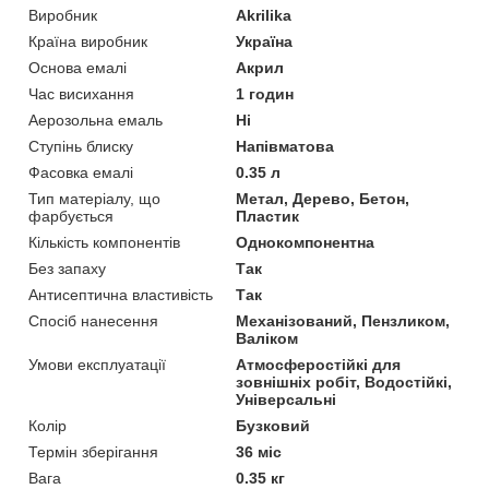
Виробник
Akrilika
Країна виробник
Україна
Основа емалі
Акрил
Час висихання
1 годин
Аерозольна емаль
Ні
Ступінь блиску
Напівматова
Фасовка емалі
0.35 л
Тип матеріалу, що
Метал, Дерево, Бетон,
фарбується
Пластик
Кількість компонентів
Однокомпонентна
Без запаху
Так
Антисептична властивість
Так
Спосіб нанесення
Механізований, Пензликом,
Валіком
Умови експлуатації
Атмосферостійкі для
зовнішніх робіт, Водостійкі,
Універсальні
Колір
Бузковий
Термін зберігання
36 міс
Вага
0.35 кг