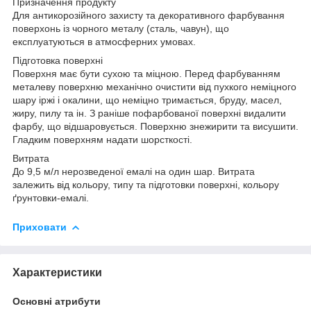
Призначення продукту
Для антикорозійного захисту та декоративного фарбування
поверхонь із чорного металу (сталь, чавун), що
експлуатуються в атмосферних умовах.
Підготовка поверхні
Поверхня має бути сухою та міцною. Перед фарбуванням
металеву поверхню механічно очистити від пухкого неміцного
шару іржі і окалини, що неміцно тримається, бруду, масел,
жиру, пилу та ін. З раніше пофарбованої поверхні видалити
фарбу, що відшаровується. Поверхню знежирити та висушити.
Гладким поверхням надати шорсткості.
Витрата
До 9,5 м/л нерозведеної емалі на один шар. Витрата
залежить від кольору, типу та підготовки поверхні, кольору
ґрунтовки-емалі.
Приховати
Характеристики
Основні атрибути