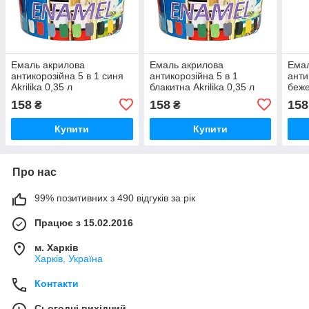
Емаль акрилова
Емаль акрилова
Емал
антикорозійна 5 в 1 синя
антикорозійна 5 в 1
анти
Akrilika 0,35 л
блакитна Akrilika 0,35 л
беже
158
158
158
₴
₴
Купити
Купити
Про нас
99% позитивних з 490 відгуків за рік
Працює з 15.02.2016
м. Харків
Харків, Україна
Контакти
Сьогодні вихідний