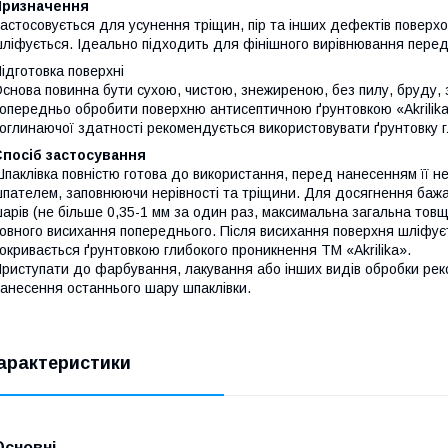
Призначення
астосовується для усунення тріщин, пір та інших дефектів поверхо
ліфується. Ідеально підходить для фінішного вирівнювання пере
ідготовка поверхні
снова повинна бути сухою, чистою, знежиреною, без пилу, бруду, з
опередньо обробити поверхню антисептичною ґрунтовкою «Akrilik
оглинаючої здатності рекомендується використовувати ґрунтовку г
Спосіб застосування
паклівка повністю готова до використання, перед нанесенням її 
пателем, заповнюючи нерівності та тріщини. Для досягнення бажа
арів (не більше 0,35-1 мм за один раз, максимальна загальна тов
овного висихання попереднього. Після висихання поверхня шліфу
окривається ґрунтовкою глибокого проникнення TM «Akrilika».
риступати до фарбування, лакування або інших видів обробки реко
анесення останнього шару шпаклівки.
арактеристики
Основні