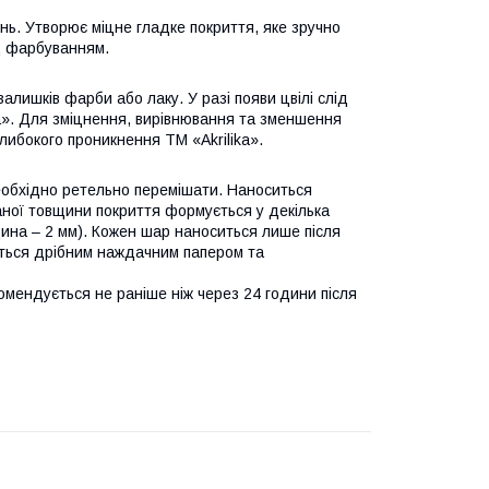
нь. Утворює міцне гладке покриття, яке зручно
д фарбуванням.
алишків фарби або лаку. У разі появи цвілі слід
a». Для зміцнення, вирівнювання та зменшення
либокого проникнення TM «Akrilika».
необхідно ретельно перемішати. Наноситься
ної товщини покриття формується у декілька
щина – 2 мм). Кожен шар наноситься лише після
ється дрібним наждачним папером та
мендується не раніше ніж через 24 години після