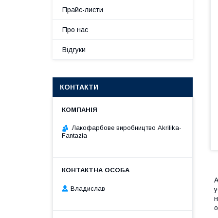
Прайс-листи
Про нас
Відгуки
КОНТАКТИ
Лакофарбове виробництво Akrilika-
Fantazia
А
Владислав
у
н
о