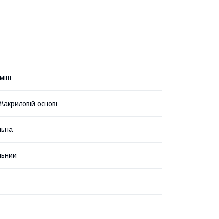
уміш
\акриловій основі
льна
льний