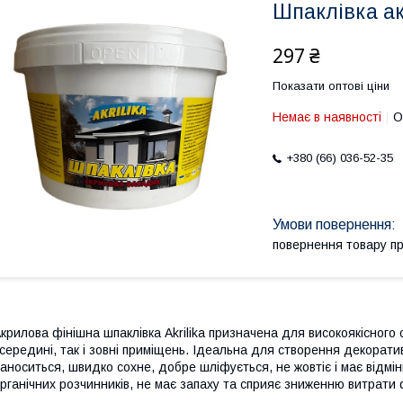
Шпаклівка ак
297 ₴
Показати оптові ціни
Немає в наявності
О
+380 (66) 036-52-35
повернення товару п
крилова фінішна шпаклівка Akrilika призначена для високоякісного 
середині, так і зовні приміщень. Ідеальна для створення декоратив
аноситься, швидко сохне, добре шліфується, не жовтіє і має відмін
рганічних розчинників, не має запаху та сприяє зниженню витрати