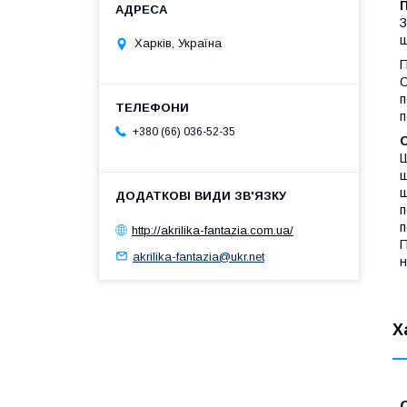
З
ш
Харків, Україна
П
О
п
п
+380 (66) 036-52-35
Ш
ш
ш
п
п
http://akrilika-fantazia.com.ua/
П
akrilika-fantazia@ukr.net
н
Х