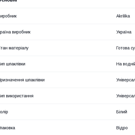
иробник
Akrilika
раїна виробник
Україна
тан матеріалу
Готова с
ип шпаклівки
На водній
ризначення шпаклівки
Універса
ип використання
Універса
олір
Білий
паковка
Відро