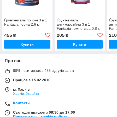
Ґрунт-емаль по іржі 3 в 1
Ґрунт-емаль
Ґрун
Fantazia чорна 2,6 кг
антикорозійна 3 в 1
анти
Fantazia темно-сіра 0,8 кг
Fant
455
205
210
₴
₴
Купити
Купити
Про нас
99% позитивних з 485 відгуків за рік
Працює з 15.02.2016
м. Харків
Харків, Україна
Контакти
Сьогодні працює з 08:30 до 17:00
Показати весь графік роботи