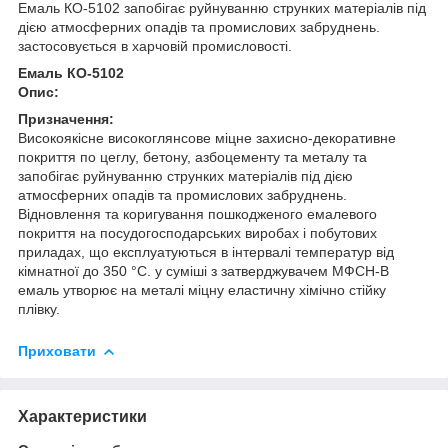
Емаль КО-5102 запобігає руйнуванню струнких матеріалів під
дією атмосферних опадів та промислових забруднень.
застосовується в харчовій промисловості.
Емаль КО-5102
Опис:
Призначення:
Високоякісне високоглянсове міцне захисно-декоративне
покриття по цеглу, бетону, азбоцементу та металу та
запобігає руйнуванню струнких матеріалів під дією
атмосферних опадів та промислових забруднень.
Відновлення та коригування пошкодженого емалевого
покриття на посудогосподарських виробах і побутових
приладах, що експлуатуються в інтервалі температур від
кімнатної до 350 °C. у суміші з затверджувачем MФСН-В
емаль утворює на металі міцну еластичну хімічно стійку
плівку.
Приховати
Характеристики