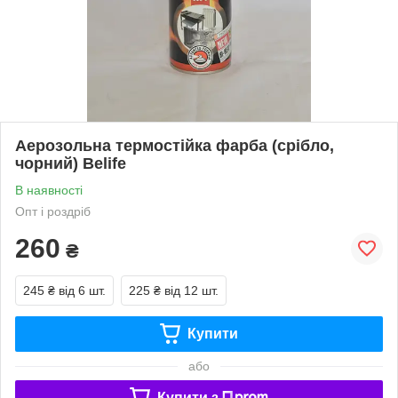
Аерозольна термостійка фарба (срібло,
чорний) Belife
В наявності
Опт і роздріб
260
₴
245 ₴
від 6 шт.
225 ₴
від 12 шт.
Купити
або
Купити з