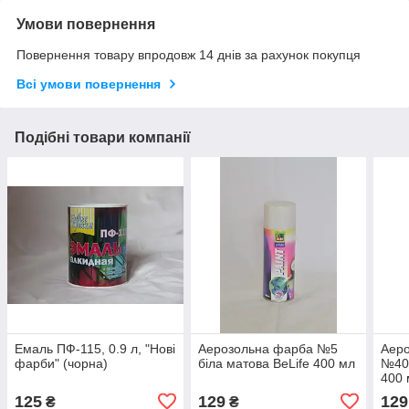
Умови повернення
Повернення товару впродовж 14 днів за рахунок покупця
Всі умови повернення
Подібні товари компанії
Емаль ПФ-115, 0.9 л, "Нові
Аерозольна фарба №5
Аеро
фарби" (чорна)
біла матова BeLife 400 мл
№40 
400 
125
129
129
₴
₴