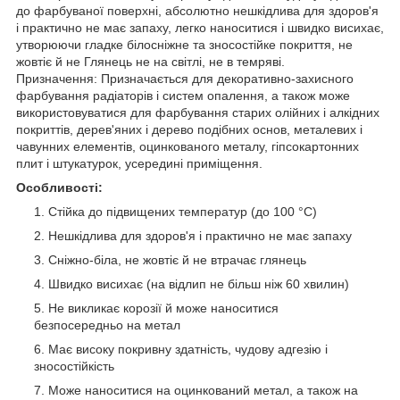
до фарбуваної поверхні, абсолютно нешкідлива для здоров'я
і практично не має запаху, легко наноситися і швидко висихає,
утворюючи гладке білосніжне та зносостійке покриття, не
жовтіє й не Глянець не на світлі, не в темряві.
Призначення: Призначається для декоративно-захисного
фарбування радіаторів і систем опалення, а також може
використовуватися для фарбування старих олійних і алкідних
покриттів, дерев'яних і дерево подібних основ, металевих і
чавунних елементів, оцинкованого металу, гіпсокартонних
плит і штукатурок, усередині приміщення.
Особливості:
Стійка до підвищених температур (до 100 °C)
Нешкідлива для здоров'я і практично не має запаху
Сніжно-біла, не жовтіє й не втрачає глянець
Швидко висихає (на відлип не більш ніж 60 хвилин)
Не викликає корозії й може наноситися
безпосередньо на метал
Має високу покривну здатність, чудову адгезію і
зносостійкість
Може наноситися на оцинкований метал, а також на