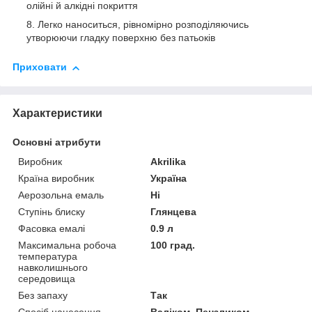
олійні й алкідні покриття
Легко наноситься, рівномірно розподіляючись
утворюючи гладку поверхню без патьоків
Приховати
Характеристики
Основні атрибути
Виробник
Akrilika
Країна виробник
Україна
Аерозольна емаль
Ні
Ступінь блиску
Глянцева
Фасовка емалі
0.9 л
Максимальна робоча
100 град.
температура
навколишнього
середовища
Без запаху
Так
Спосіб нанесення
Валіком, Пензликом