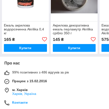
Емаль акрилова
Акрилова декоративна
Емал
водорозчинна Akrilika 0,4
емаль перламутр Akrilika
водо
кг
срібло 350 г
Akril
165
145
575
₴
₴
Купити
Купити
Про нас
99% позитивних з 486 відгуків за рік
Працює з 15.02.2016
м. Харків
Харків, Україна
Контакти